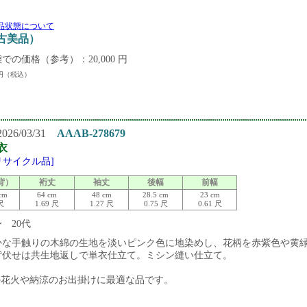
品状態について
中古美品）
での価格（参考）：20,000 円
円（税込）
26/03/31
AAAB-278679
衣
[リサイクル品]
背）
裄丈
袖丈
後幅
前幅
cm
64 cm
48 cm
28.5 cm
23 cm
 尺
1.69 尺
1.27 尺
0.75 尺
0.61 尺
〜 20代
かな手触りの木綿の生地を淡いピンク色に地染めし、花柄を赤紫色や黄
背伏せは共生地返しで単衣仕立て。ミシン縫い仕立て。
の花火や納涼のお出掛けに最適な品です。