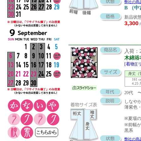
弊社の商
B （
新品状態
3,300
入荷：20
木綿浴
[着物]
身丈（
161 
4.25
20代 
しなや
薄紫色
※夏場
※前幅
黒系
弊社の商