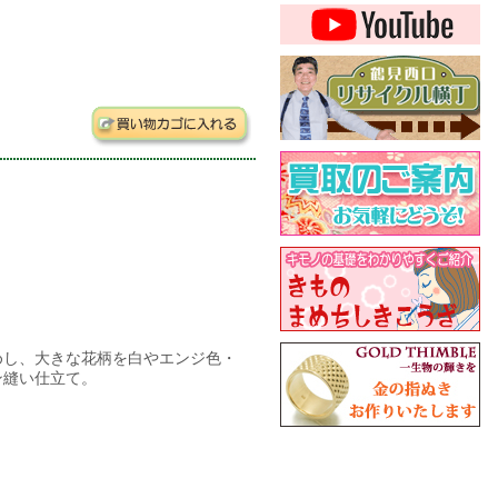
めし、大きな花柄を白やエンジ色・
ン縫い仕立て。