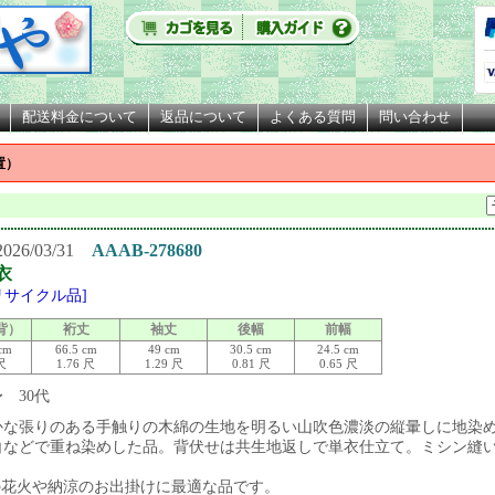
配送料金について
返品について
よくある質問
問い合わせ
置）
26/03/31
AAAB-278680
衣
[リサイクル品]
背）
裄丈
袖丈
後幅
前幅
cm
66.5 cm
49 cm
30.5 cm
24.5 cm
 尺
1.76 尺
1.29 尺
0.81 尺
0.65 尺
〜 30代
かな張りのある手触りの木綿の生地を明るい山吹色濃淡の縦暈しに地染
白などで重ね染めした品。背伏せは共生地返しで単衣仕立て。ミシン縫
の花火や納涼のお出掛けに最適な品です。