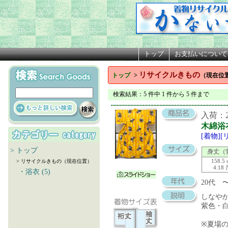
トップ
お支払いについて
リサイクルきもの
トップ
>
（現在位
検索結果
：5 件中 1 件から 5 件まで
入荷：20
木綿浴
[着物]
> トップ
身丈（
158.5 
> リサイクルきもの（現在位置）
4.18
・浴衣 (5)
20代 
しなや
紫色・
※夏場