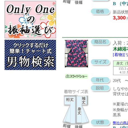
B （
新品状態
3,300
入荷：20
木綿浴
[着物]
身丈（
155.5 
4.11
20代 
しなや
背伏せ
※夏場
※身幅
黒系
弊社の商