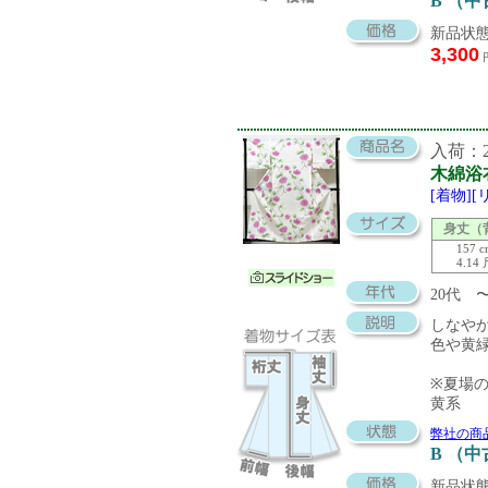
B （
新品状態
3,300
入荷：20
木綿浴
[着物]
身丈（
157 
4.14
20代 
しなや
色や黄
※夏場
黄系
弊社の商
B （
新品状態