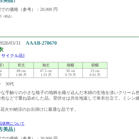
中古美品）
での価格（参考）：20,000 円
円（税込）
26/03/31
AAAB-278670
衣
[リサイクル品]
背）
裄丈
袖丈
後幅
前幅
cm
68 cm
47.5 cm
30 cm
23 cm
 尺
1.80 尺
1.25 尺
0.79 尺
0.61 尺
〜 30代
かな手触りの小さな格子の地柄を織り込んだ木綿の生地を淡いクリーム
緑色などで重ね染めした品。背伏せは共生地返しで単衣仕立て。ミシン
の花火や納涼のお出掛けに最適な品です。
品状態について
中古美品）
での価格（参考）：20,000 円