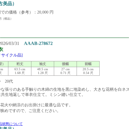
中古美品）
での価格（参考）：20,000 円
円（税込）
26/03/31
AAAB-278672
衣
[リサイクル品]
背）
裄丈
袖丈
後幅
前幅
cm
63.5 cm
48.5 cm
27 cm
20.5 cm
 尺
1.68 尺
1.28 尺
0.71 尺
0.54 尺
〜 20代
かな張りのある手触りの木綿の生地を黒に地染めし、大きな花柄を白ネ
は共生地返しで単衣仕立て。ミシン縫い仕立て。
の花火や納涼のお出掛けに最適な品です。
が狭めですので、ご注意ください。
品状態について