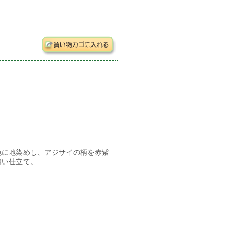
色に地染めし、アジサイの柄を赤紫
縫い仕立て。