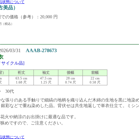
品状態について
中古美品）
での価格（参考）：20,000 円
円（税込）
26/03/31
AAAB-278673
衣
[リサイクル品]
背）
裄丈
袖丈
後幅
前幅
cm
63.5 cm
47.5 cm
28 cm
22 cm
 尺
1.68 尺
1.25 尺
0.74 尺
0.58 尺
〜 30代
かな張りのある手触りで細縞の地柄を織り込んだ木綿の生地を黒に地染
・銀彩などで重ね染めした品。背伏せは共生地返しで単衣仕立て。ミシ
の花火や納涼のお出掛けに最適な品です。
が狭めですので、ご注意ください。
品状態について