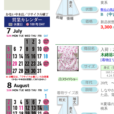
黄系
弊社の商
B （
新品状態
3,300
入荷：20
木綿浴
[着物]
身丈（
160.5 
4.24
20代 
しなや
た品。
※夏場
桃系