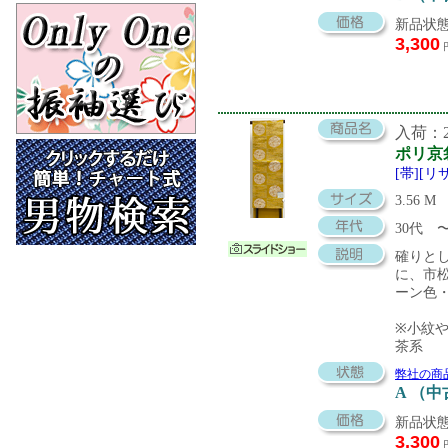
新品状態
3,300
入荷：20
ポリ京
[帯][
3.56 M
30代
確りと
に、市
ーン色
※小紋
茶系
弊社の商
A （
新品状態
3,300