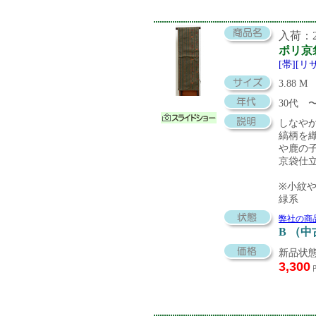
入荷：20
ポリ京
[帯][
3.88 M
30代
しなや
縞柄を
や鹿の
京袋仕
※小紋
緑系
弊社の商
B （
新品状態
3,300