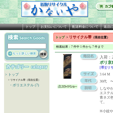
トップ
お支払いについて
配送料金について
返品
リサイクル帯
トップ
>
（現在位置）
検索結果
：7 件中 1 件から 7 件まで
入荷：20
ポリ京
[帯][
3.64 M
> トップ
> リサイクル帯（現在位置）
30代
・ポリエステル (7)
しなや
エステ
青ネズ
て。
※小紋