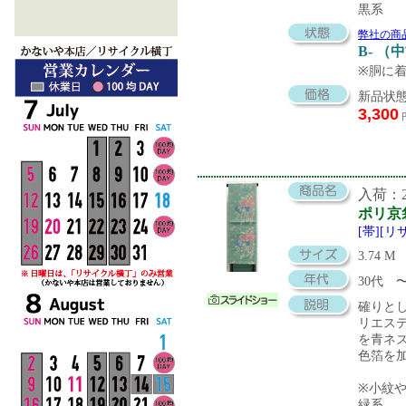
黒系
弊社の商
B- （
※胴に
新品状態
3,300
入荷：20
ポリ京
[帯][
3.74 M
30代
確りと
リエス
を青ネ
色箔を
※小紋
緑系