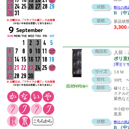
弊社の商
B （
新品状態
3,300
入荷：20
ポリ京
[帯][
3.8 M
30代
確りと
ステル
紫色な
※小紋
黒系
弊社の商
B （