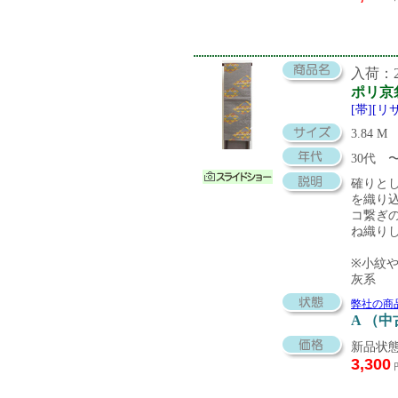
入荷：20
ポリ京
[帯][
3.84 M
30代
確りと
を織り
コ繋ぎ
ね織り
※小紋
灰系
弊社の商
A （
新品状態
3,300