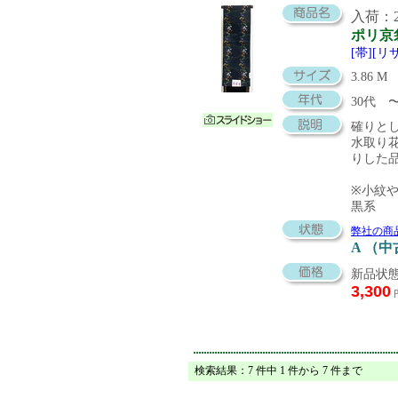
入荷：20
ポリ京
[帯][
3.86 M
30代
確りと
水取り
りした
※小紋
黒系
弊社の商
A （
新品状態
3,300
検索結果：7 件中 1 件から 7 件まで