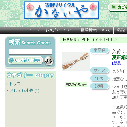
トップ
お支払いについて
配送料金について
返品
検索結果
：1 件中 1 件から 1 件まで
入荷：20
夏正絹
[新品]
長さ約1
指定な
> トップ
シャリ
・おしゃれ小物 (1)
糸と暗
加え丁
※盛夏
品です
※こちら
す。
ネ