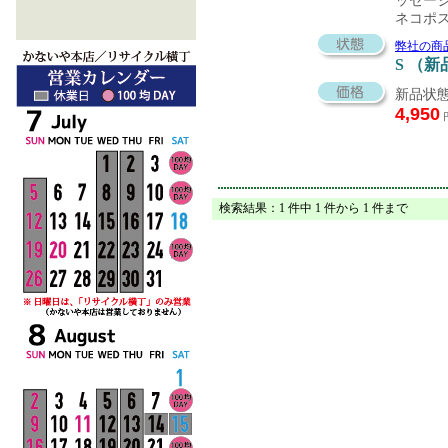
ッセー
ネコポ
弊社の商
S （新
新品状態
4,950
検索結果：1 件中 1 件から 1 件まで