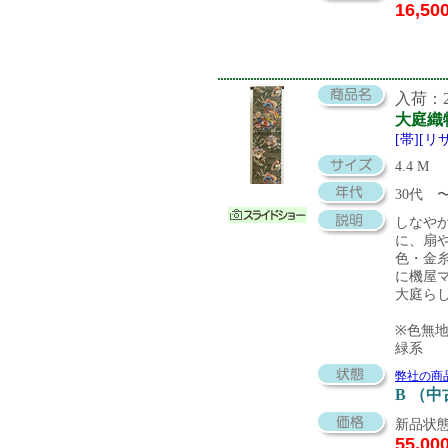
16,50
入荷：20
大庭織
[帯][リ
4.4 M
30代
しなや
に、扇
色・金
に機屋
大庭ら
※色無
緑系
弊社の商
B （
新品状態
55,00