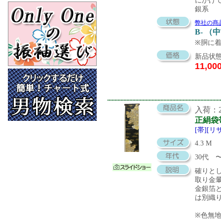
にかけ
銀系
弊社の商
B- （
※胴に
新品状態
11,00
入荷：20
正絹袋
[帯][リ
4.3 M
30代
確りと
取り金
金銀箔
は別織
※色無