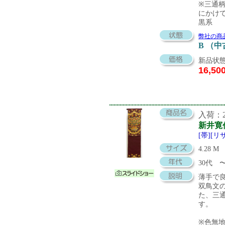
※三通
にかけ
黒系
弊社の商
B （
新品状態
16,50
入荷：20
新井寛
[帯][リ
4.28 M
30代
薄手で
双鳥文
た、三
す。
※色無