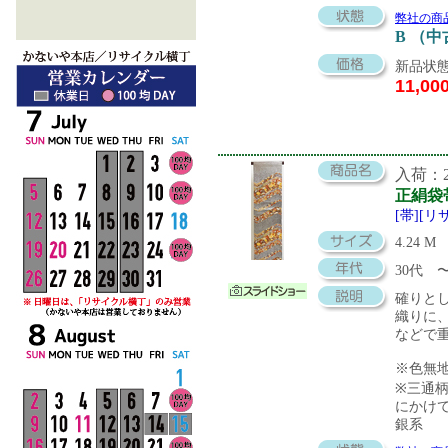
弊社の商
B （
新品状態
11,00
入荷：20
正絹袋
[帯][リ
4.24 M
30代
確りと
織りに
などで
※色無
※三通
にかけ
銀系