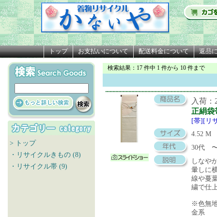
トップ
お支払いについて
配送料金について
返品
検索結果
：17 件中 1 件から 10 件まで
入荷：20
正絹袋
[帯][リ
4.52 M
> トップ
30代
・リサイクルきもの (8)
しなや
・リサイクル帯 (9)
暈しに
線や蔓
繍で仕
※色無
金系