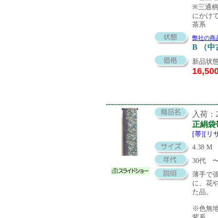
※三通
にかけ
茶系
弊社の商
B （
新品状態
16,50
入荷：20
正絹袋
[帯][リ
4.38 M
30代
薄手で
に、花
た品。
※色無
紫系