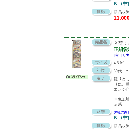
B （
新品状態
11,00
入荷：20
正絹袋
[帯][リ
4.3 M
30代
確りと
りに、
エンジ
※色無
灰系
弊社の商
B （
新品状態