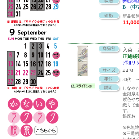
弊社の商
B （
新品状態
11,00
入荷：20
正絹袋
[帯][リ
4.4 M
30代
しなや
金銀糸
紫色や
織りで
す。
銀座お
※色無
※三通