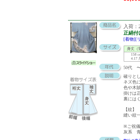
入荷：20
正絹付
[着物]
身丈（
158 
4.17
50代
確りと
ネズ色
色や木
掛けは
裏には
【紋】
縫い紋
※ご祝
灰系 