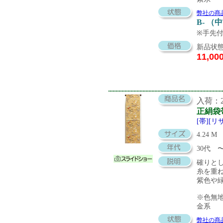
弊社の商
B- （
※手先
新品状態
11,00
入荷：20
正絹袋
[帯][リ
4.24 M
30代
確りと
糸を重
紫色や
※色無
金系
弊社の商