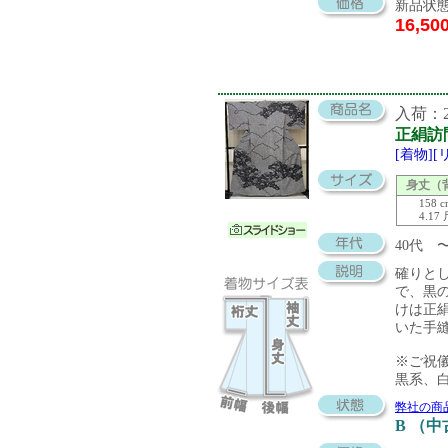
新品状態
16,50
入荷：20
正絹訪
[着物]
身丈（
158 
4.17
40代
確りと
で、黒
けは正
いた手
※ご祝
黒系、
弊社の商
B （