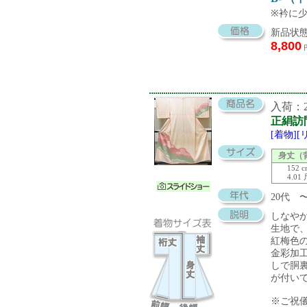
※衿に
新品状態
8,800
入荷：20
正絹訪
[着物]
身丈（
152 
4.01
20代 
しなや
生地で
紅梅色
金彩加
しで胴
が付い
※ご祝