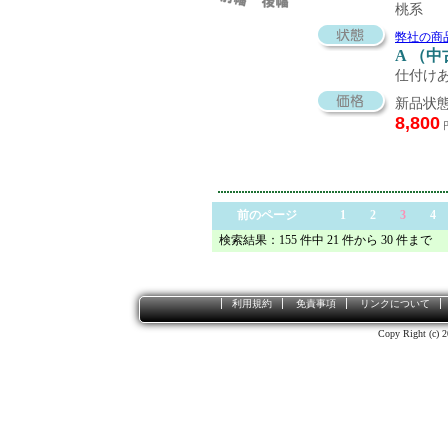
桃系
弊社の商
A （
仕付け
新品状態
8,800
前のページ
1
2
3
4
検索結果：155 件中 21 件から 30 件まで
利用規約
免責事項
リンクについて
Copy Right (c) 2