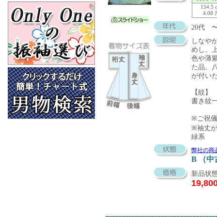
154.5 
4.08
20代 
しなや
めし、
色や薄
た品。
が付い
【紋】
書き紋
※ご祝
※袖丈
緑系
弊社の商
B （
新品状態
19,80