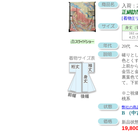
入荷：20
正絹訪
[着物]
身丈（
161 
4.25
20代 
確りと
色とく
上前か
金箔と
裏葉色
て。下
※ご祝
桃系
弊社の商
B （
新品状態
19,80