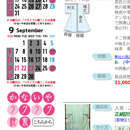
意匠の
色の裾
桃色や
デン箔
で胴裏
糸が付
※ご祝
※袖丈
緑系 
弊社の商
B- （
※胴裏
新品状態
11,00
入荷：20
正絹訪
[着物]
身丈（