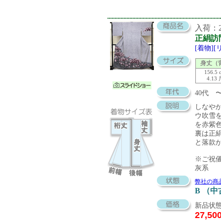
入荷：20
正絹訪
[着物]
身丈（
156.5 
4.13
40代
しなや
ウ吹雪
を赤紫
裏は正
と落款
※ご祝
灰系
弊社の商
B （
新品状態
27,50