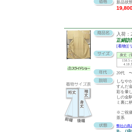
新品状態
19,80
入荷：20
正絹訪
[着物]
身丈（
158.5 
4.18
20代 
しなや
すんだ
彩を暈
しの金
ミ裏に
※ご祝
茶系
弊社の商
B- （