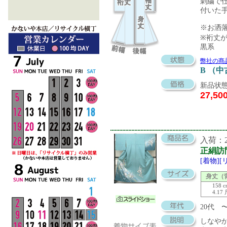
刺繍で
付いた
※お洒
※裄丈
黒系
弊社の商
B （
新品状態
27,50
入荷：20
正絹訪
[着物]
身丈（
158 
4.17
20代 
しなや