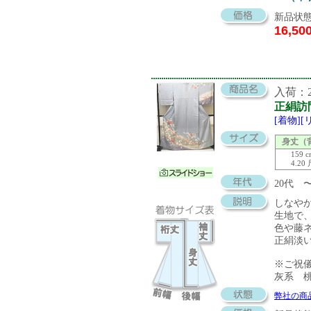
新品状態
16,50
入荷：20
正絹訪
[着物]
身丈（
159 
4.20
20代 
しなや
生地で
色や藤
正絹淡
※ご祝
灰系 
弊社の商