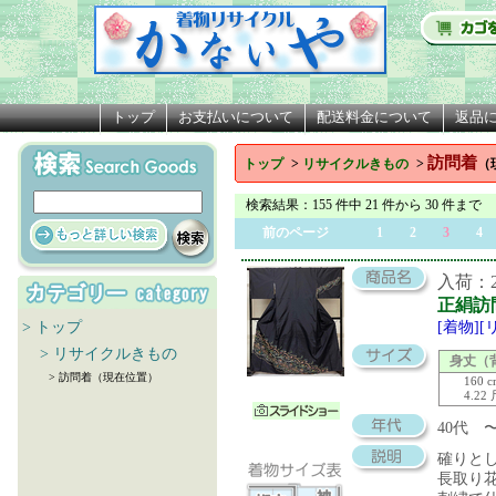
トップ
お支払いについて
配送料金について
返品
訪問着
トップ
>
リサイクルきもの
>
（
検索結果
：155 件中 21 件から 30 件まで
前のページ
1
2
3
4
入荷：20
正絹訪
> トップ
[着物]
> リサイクルきもの
身丈（
> 訪問着（現在位置）
160 
4.22
40代
確りと
長取り