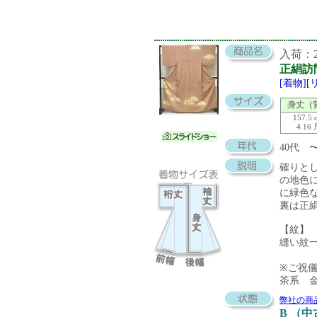
入荷：20
正絹訪
[着物]
身丈（
157.5 
4.16
40代
確りと
の地色
に緑色
裏は正
【紋】
縫い紋
※ご祝
茶系 
弊社の商
B （