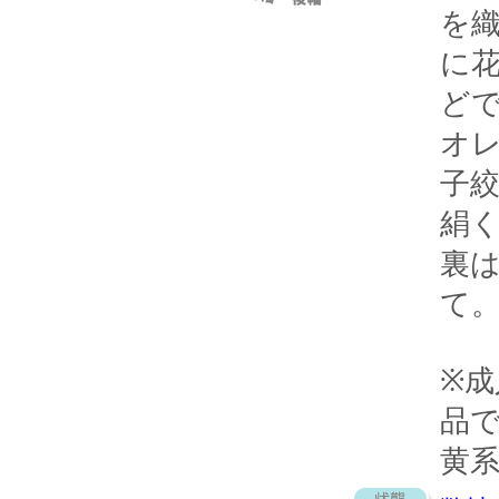
を
に
ど
オ
子
絹
裏
て
※
品
黄