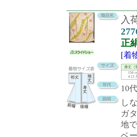
入荷
277
正
[着
身丈（
156 
4.12
10
し
ガ
地
ベ