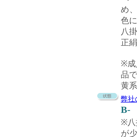
め
色
八
正
※
品
黄
弊社
B-
※
が