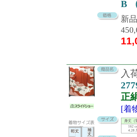
B
新
450
11,
入荷
277
正
[着
身丈（
162 
4.28