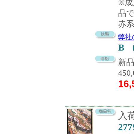
※
品
赤
弊社
B
新
450
16,
入荷
277