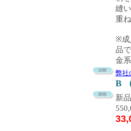
縫
重
※
品
金
弊社
B
新
550
33,