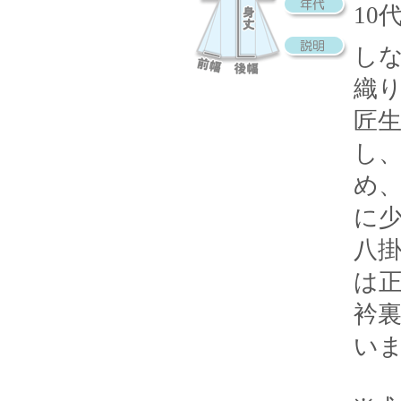
10
し
織
匠
し
め
に
八
は
衿
い