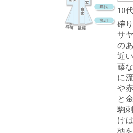
10
確
サ
の
近
藤
に
や
と
駒
け
柄