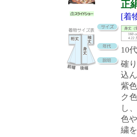
正
[着
身丈（
160 
4.22
10
確
込
紫
ク
し
色
繍