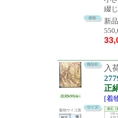
綴
新
550
33,
入荷
277
正
[着
身丈（
159 
4.20