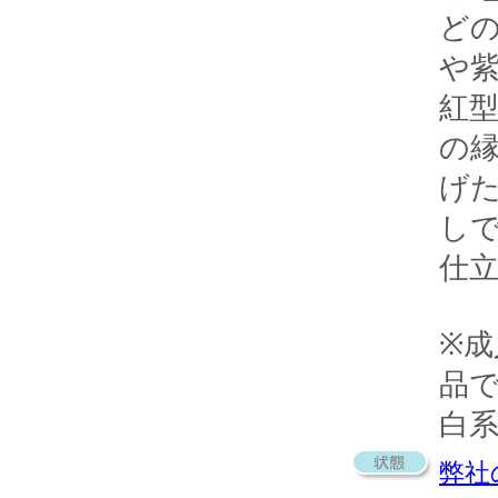
ど
や
紅
の
げ
し
仕
※
品
白
弊社