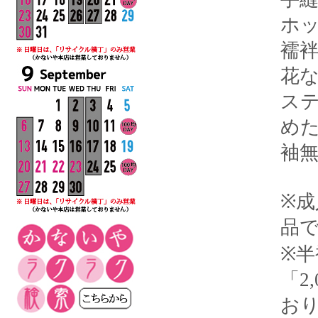
ホ
襦袢
花
ス
め
袖
※
品
※
「2
お