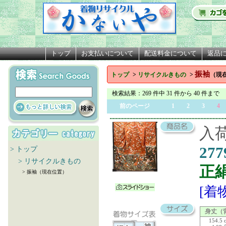
トップ
お支払いについて
配送料金について
返品
振袖
トップ
>
リサイクルきもの
>
（現
検索結果
：269 件中 31 件から 40 件まで
前のページ
1
2
3
4
入荷
277
> トップ
> リサイクルきもの
正
> 振袖（現在位置）
[着
身丈（
154.5 