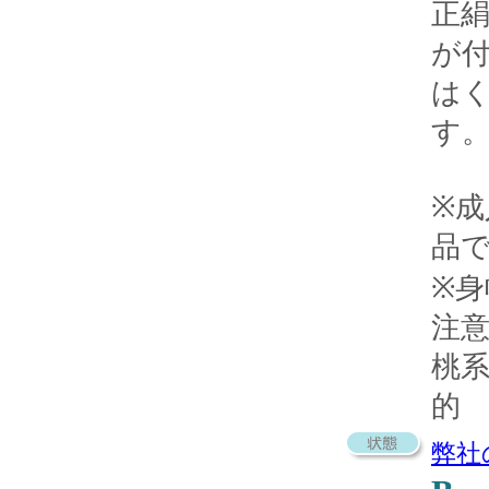
正
が
は
す
※
品
※
注
桃
的
弊社