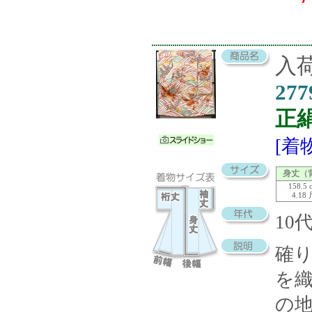
入荷
277
正
[着
身丈（
158.5 
4.18
10
確
を
の