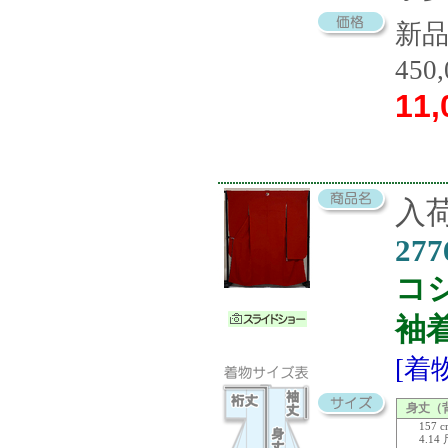
新
450
11,
入荷
277
コ
袖
[着
身丈（
157 
4.14