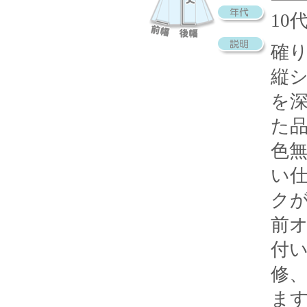
10
確
縦
を
た
色
い
ク
前
付
修
ま