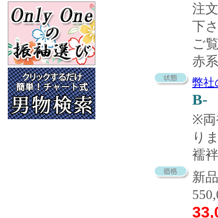
注
下
ご
赤
弊社
B-
※
り
襦袢
新
550
33,