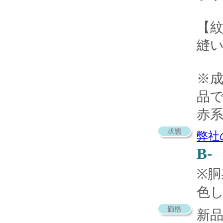
【
縫
※
品
赤
弊社
B-
※
色
新