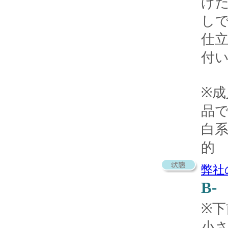
げ
し
仕
付
※
品
白
的
弊社
B-
※
小