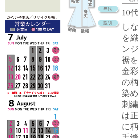
4.08
10
し
を
ン
裾
金
の
染
刺
は
に
手