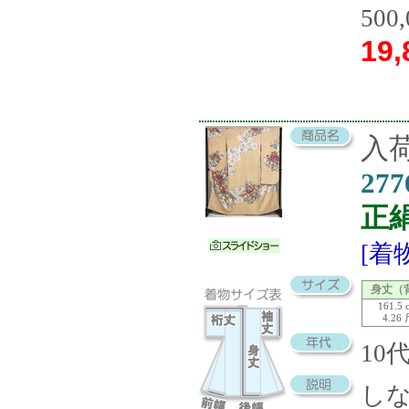
500
19,
入荷
277
正
[着
身丈（
161.5 
4.26
10
し