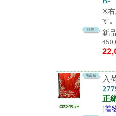
B-
※
す
新
450
22,
入荷
277
正
[着