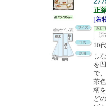
277
正
[着
身丈（
159 
4.20
10
し
を
で
茶
柄
ど