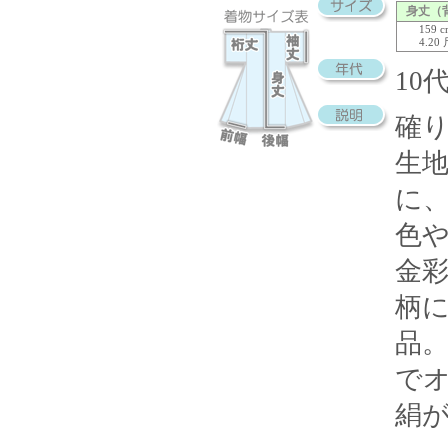
身丈（
159 
4.20
10
確
生
に
色
金
柄
品
で
絹