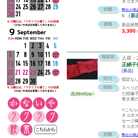
ネコポ
弊社の商
S （新
新品状態
3,300
入荷：20
正絹子
[新品]
指定な
スベリ
だ紋綸
巻き鹿
※こちら
ネコポ
セージ
ネコポ
弊社の商