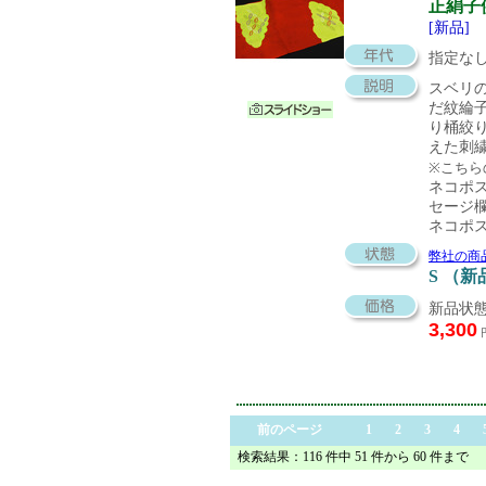
正絹子
[新品]
指定な
スベリ
だ紋綸
り桶絞
えた刺
※こちら
ネコポ
セージ
ネコポ
弊社の商
S （新
新品状態
3,300
前のページ
1
2
3
4
検索結果：116 件中 51 件から 60 件まで