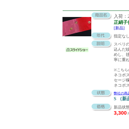
入荷：20
正絹子
[新品]
指定な
スベリ
込んだ
めし、
寧に重
※こちら
ネコポ
セージ
ネコポ
弊社の商
S （新
新品状態
3,300