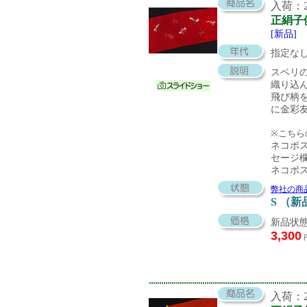
入荷：20
正絹子
[新品]
指定な
スベリ
織り込
飛び柄
に金彩
※こちら
ネコポ
セージ
ネコポ
弊社の商
S （新
新品状態
3,300
入荷：20