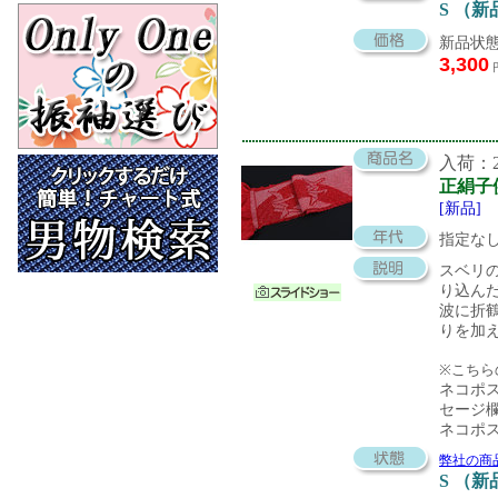
S （新
新品状態
3,300
入荷：20
正絹子
[新品]
指定な
スベリ
り込ん
波に折
りを加
※こちら
ネコポ
セージ
ネコポ
弊社の商
S （新