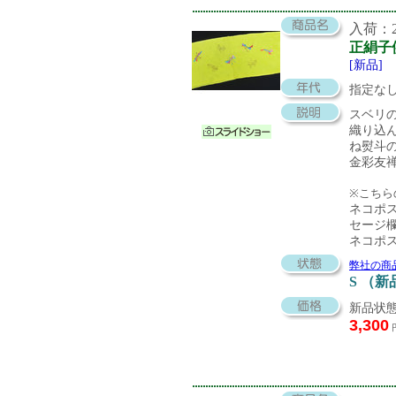
入荷：20
正絹子
[新品]
指定な
スベリ
織り込
ね熨斗
金彩友
※こちら
ネコポ
セージ
ネコポ
弊社の商
S （新
新品状態
3,300