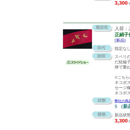
3,300
入荷：20
正絹子
[新品]
指定な
スベリ
だ紋綸
禅で重
※こちら
ネコポ
セージ
ネコポ
弊社の商
S （新
新品状態
3,300