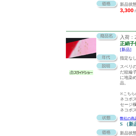
新品状態
3,300
入荷：20
正絹子
[新品]
指定な
スベリ
だ紋綸
に地染
品。
※こちら
ネコポ
セージ
ネコポ
弊社の商
S （新
新品状態