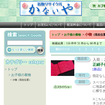
トップ
お支払いについて
配送料金について
返品
小物
トップ
>
お子様の着物
>
（現在位
検索結果
：116 件中 51 件から 60 件まで
前のページ
1
2
3
4
入荷：20
正絹子
> トップ
[新品]
> お子様の着物
指定な
> 小物（現在位置）
スベリ
に地染
に横引
※こちら
ネコポ