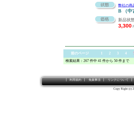
弊社の商
B （
新品状態
3,300
前のページ
1
2
3
4
検索結果：267 件中 41 件から 50 件まで
利用規約
免責事項
リンクについて
Copy Right (c) 2