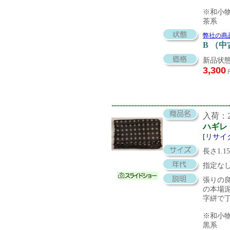
※和小
茶系
弊社の商
B （
新品状態
3,300
入荷：20
ハギレ
[リサイ
長さ1.1
指定な
張りの
の本場
字絣で
※和小
黒系