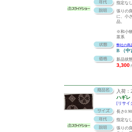
指定な
張りの
に、小
品。
※和小
茶系
弊社の商
B （
新品状態
3,300
入荷：20
ハギレ
[リサイ
長さ0.9
指定な
張りの