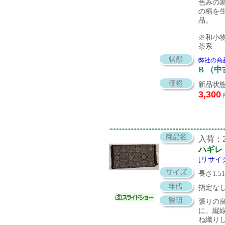
色みの
の柄を
品。
※和小
茶系
弊社の商
B （
新品状態
3,300
入荷：20
ハギレ
[リサイ
長さ1.5
指定な
張りの
に、縦
ね織り