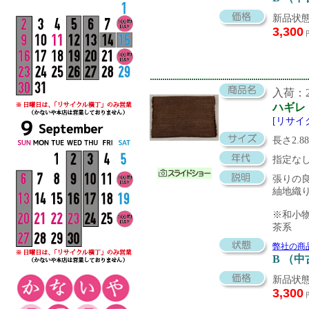
新品状態
3,300
入荷：20
ハギレ
[リサイ
長さ2.8
指定な
張りの
紬地織
※和小
茶系
弊社の商
B （
新品状態
3,300