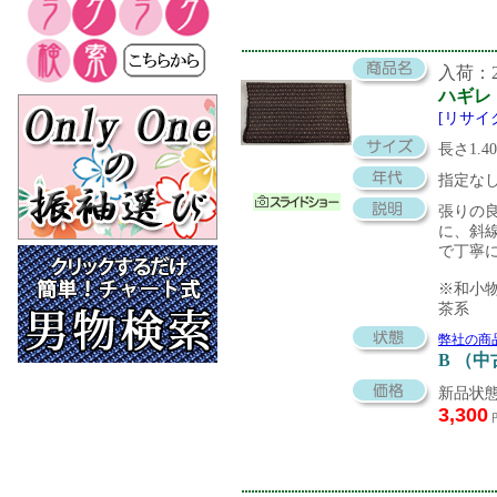
入荷：20
ハギレ
[リサイ
長さ1.4
指定な
張りの
に、斜
で丁寧
※和小
茶系
弊社の商
B （
新品状態
3,300