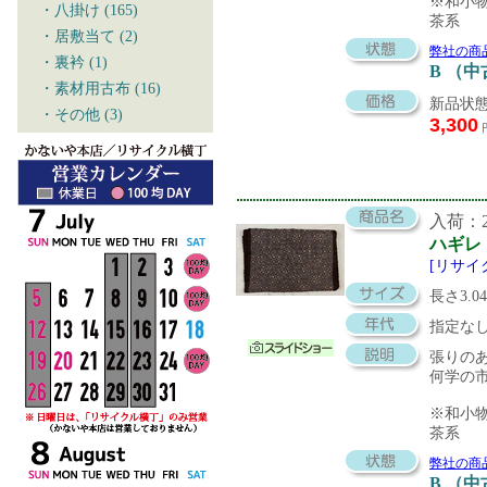
※和小
・八掛け (165)
茶系
・居敷当て (2)
弊社の商
・裏衿 (1)
B （
・素材用古布 (16)
新品状態
・その他 (3)
3,300
入荷：20
ハギレ
[リサイ
長さ3.0
指定な
張りの
何学の
※和小
茶系
弊社の商
B （