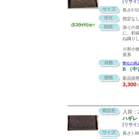
[リサイ
長さ0.9
指定な
張りの
に、斜
ね織り
※和小
茶系
弊社の商
B （
新品状態
3,300
入荷：20
ハギレ
[リサイ
長さ1.8