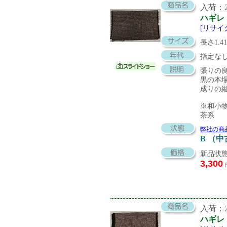
入荷：20
ハギレ
[リサイ
長さ1.4
指定な
張りの
黒の本
成りの
※和小
茶系
弊社の商
B （
新品状態
3,300
入荷：20
ハギレ