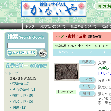
トップ
お支払いについて
配送料金について
返品
素材／反物
トップ
>
（現在位置）
検索結果
：267 件中 41 件から 50 件まで
前のページ
1
2
3
4
入荷：20
ハギレ
> トップ
[リサイ
> 素材／反物（現在位置）
長さ3.1
・帯反物 (13)
指定な
・きもの反物 (21)
張りの
・襦袢反物 (19)
ヤガタ
・羽尺反物 (15)
寧に重
・胴裏 (12)