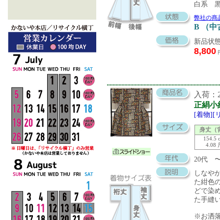
白系 
弊社の商
B （
新品状態
8,800
入荷：20
正絹小
[着物]
身丈（
154.5 
4.08
20代 
しなや
た紺色
どで染
た手縫
※お洒