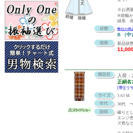
※お洒
※前幅
緑系 
弊社の商
B （
新品状態
11,00
入荷：20
正絹名
[帯][
3.63 M
30代
確りと
エンジ
ズ色な