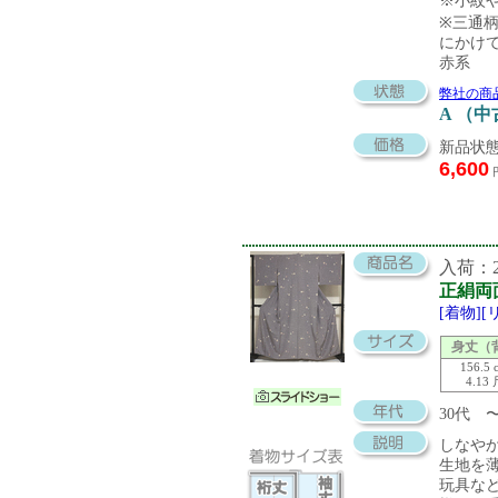
※小紋
※三通
にかけ
赤系
弊社の商
A （
新品状態
6,600
入荷：20
正絹両
[着物]
身丈（
156.5 
4.13
30代
しなや
生地を
玩具な