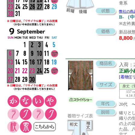
青系
弊社の商
B- （
※左衿
新品状態
8,800
入荷：20
正絹小
[着物]
身丈（
157 
4.14
20代 
確りと
織りの
の上の
た品。
立て。