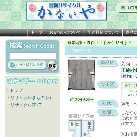
トップ
お支払いについて
配送料金について
返品
検索結果
：15 件中 11 件から 15 件まで
前のページ
入荷：20
正絹小
[着物]
身丈（
> トップ
156 
4.12
・リサイクルきもの (8)
30代
・リサイクル帯 (7)
しなや
染めた
仕立て
※お洒