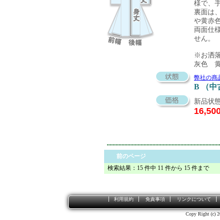
様で、
裏面は
や黄赤
両面仕
せん。
※お洒
灰色 
弊社の商
B （
新品状態
16,50
前のページ
検索結果：15 件中 11 件から 15 件まで
利用規約
免責事項
リンクについて
Copy Right (c) 2