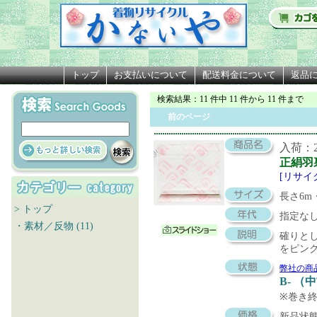
トップ
お支払いについて
配送料金について
返品
検索結果
：11 件中 11 件から 11 件まで
前のページ
入荷：20
正絹羽
[リサイ
長さ6m・
> トップ
指定な
・素材／反物 (11)
確りと
をピン
弊社の商
B- （
※巻き
新品状態