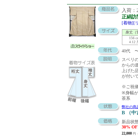
入荷：20
正絹訪
[着物]
身丈（
156 
4.12
40代
スベリ
からの
上げた
が付い
※ご祝
※身幅
茶系
弊社の商
B （
新品状態
30% OF
22,000
円（