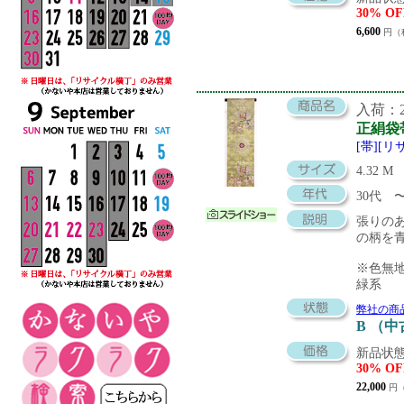
30% OF
6,600
円（
入荷：20
正絹袋
[帯][リ
4.32 M
30代
張りの
の柄を
※色無
緑系
弊社の商
B （
新品状態
30% OF
22,000
円（