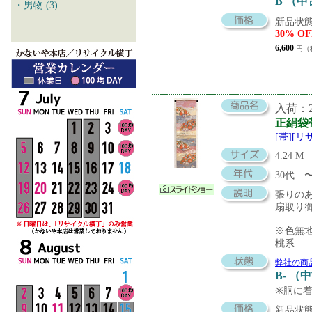
B （
・男物 (3)
新品状態
30% OF
6,600
円（
入荷：20
正絹袋
[帯][リ
4.24 M
30代
張りの
扇取り
※色無
桃系
弊社の商
B- （
※胴に
新品状態