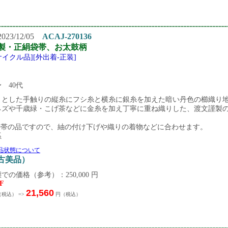
23/12/05
ACAJ-270136
製・正絹袋帯、お太鼓柄
リサイクル品][外出着-正装]
〜 40代
リとした手触りの縦糸にフシ糸と横糸に銀糸を加えた暗い丹色の櫛織り
ネズや千歳緑・こげ茶などに金糸を加え丁寧に重ね織りした、渡文謹製
袋帯の品ですので、紬の付け下げや織りの着物などに合わせます。
系
品状態について
中古美品）
での価格（参考）：250,000 円
F
21,560
税込） =>
円（税込）