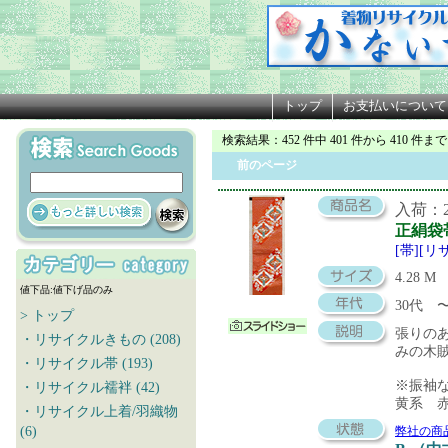
トップ
お支払いについて
検索結果
：452 件中 401 件から 410 件まで
前のページ
入荷：20
正絹袋
[帯][リ
4.28 M
値下品:値下げ品のみ
30代
> トップ
張りの
・リサイクルきもの (208)
みの木
・リサイクル帯 (193)
※振袖
・リサイクル襦袢 (42)
黄系 
・リサイクル上着/羽織物
(6)
弊社の商