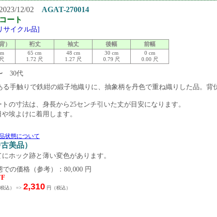
23/12/02
AGAT-270014
コート
[リサイクル品]
背）
裄丈
袖丈
後幅
前幅
cm
65 cm
48 cm
30 cm
0 cm
 尺
1.72 尺
1.27 尺
0.79 尺
0.00 尺
〜 30代
ある手触りで鉄紺の緞子地織りに、抽象柄を丹色で重ね織りした品。背
ートの寸法は、身長から25センチ引いた丈が目安になります。
日や埃よけに着用します。
品状態について
（中古美品）
てにホック跡と薄い変色があります。
での価格（参考）：80,000 円
FF
2,310
税込） =>
円（税込）