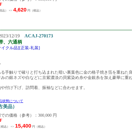
F
4,620
税込） =>
円（税込）
23/12/19
ACAJ-270173
帯、六通柄
サイクル品][正装-礼装]
 〜
ある手触りで確りと打ち込まれた暗い裏葉色に金の格子焼き箔を重ねた
青みの銀ネズや白などに京紫濃淡の貝紫染め糸や金銀糸を加え豪華に重
地や付け下げ、訪問着、振袖などに合わせます。
品状態について
中古美品）
での価格（参考）：300,000 円
F
15,400
税込） =>
円（税込）