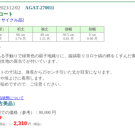
23/12/02
AGAT-270011
コート
[リサイクル品]
背）
裄丈
袖丈
後幅
前幅
cm
66 cm
46 cm
30.5 cm
0 cm
 尺
1.74 尺
1.21 尺
0.81 尺
0.00 尺
 〜
ある手触りで緑青色の緞子地織りに、縦縞取りヨロケ縞の柄をくすんだ
別生地の肩当てが付いています。
ートの寸法は、身長から25センチ引いた丈が目安になります。
日や埃よけに着用します。
が短めですので、ご注意ください。
品状態について
中古美品）
での価格（参考）：80,000 円
F
2,310
税込） =>
円（税込）