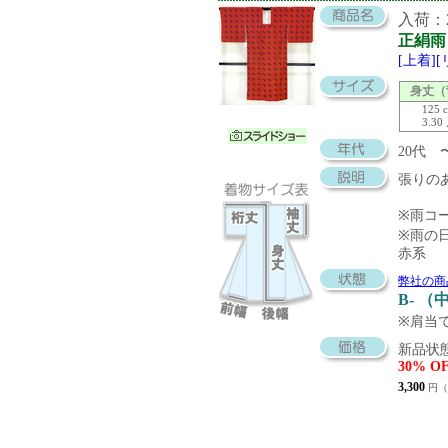
入荷：20
正絹雨
[上着]
身丈（
125 
3.30
20代 
張りの
※雨コ
※雨の
赤系
弊社の商
B- 
※肩当
新品状態
30% O
3,300
円（