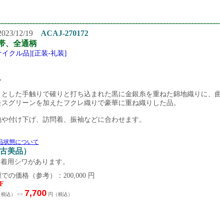
23/12/19
ACAJ-270172
帯、全通柄
サイクル品][正装-礼装]
 〜
リとした手触りで確りと打ち込まれた黒に金銀糸を重ねた錦地織りに、
モスグリーンを加えたフクレ織りで豪華に重ね織りした品。
地や付け下げ、訪問着、振袖などに合わせます。
品状態について
中古美品）
に着用シワがあります。
での価格（参考）：200,000 円
F
7,700
税込） =>
円（税込）