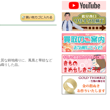
良質な錦地織りに、鳳凰と華紋など
ね織りした品。