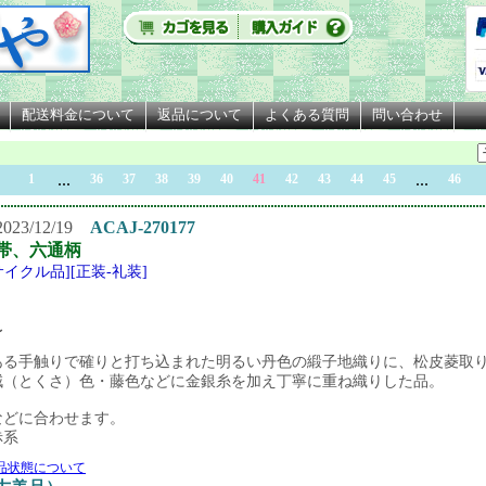
配送料金について
返品について
よくある質問
問い合わせ
...
...
1
36
37
38
39
40
41
42
43
44
45
46
23/12/19
ACAJ-270177
帯、六通柄
サイクル品][正装-礼装]
 〜
ある手触りで確りと打ち込まれた明るい丹色の緞子地織りに、松皮菱取
賊（とくさ）色・藤色などに金銀糸を加え丁寧に重ね織りした品。
などに合わせます。
赤系
品状態について