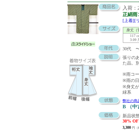
入荷：20
正絹雨
[上着]
身丈（
117 
3.09
30代
張りの
た品。
※雨コ
※雨の
※身丈
緑系
弊社の商
B （
新品状態
30% OF
3,300
円（