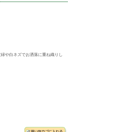
黄緑や白ネズでお洒落に重ね織りし