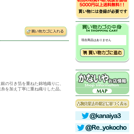
現在商品はありません
に銀の引き箔を重ねた錦地織りに、
銀糸を加え丁寧に重ね織りした品。