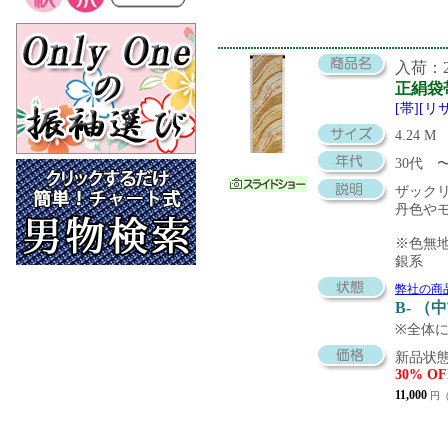
入荷：20
正絹袋
[帯][リ
4.24 M
30代
ザック
丹色や
※色無
銀系
弊社の商
B- （
※全体
新品状態
30% OF
11,000
円（