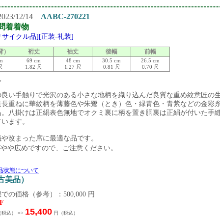
23/12/14
AABC-270221
問着着物
[リサイクル品][正装-礼装]
背）
裄丈
袖丈
後幅
前幅
cm
69 cm
48 cm
30.5 cm
26.5 cm
 尺
1.82 尺
1.27 尺
0.81 尺
0.70 尺
 〜
の良い手触りで光沢のある小さな地柄を織り込んだ良質な重め紋意匠の
道長重ねに華紋柄を薄藤色や朱鷺（とき）色・緑青色・青紫などの金彩
品。八掛けは正絹表色無地でオクミ裏に柄を置き胴裏は正絹が付いた手
ています。
儀や改まった席に最適な品です。
がやや広めですので、ご注意ください。
品状態について
中古美品）
での価格（参考）：500,000 円
F
15,400
税込） =>
円（税込）