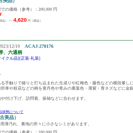
中古美品）
での価格（参考）：200,000 円
F
4,620
税込） =>
円（税込）
23/12/19
ACAJ-270176
帯、六通柄
サイクル品][正装-礼装]
 〜
ある手触りで確りと打ち込まれた生成りや紅梅色・藤色などの横段暈し
御所車や枝花などの柄を黄丹色や青みの裏葉色・薄紫・青ネズなどに金
地や付け下げ、訪問着、振袖などに合わせます。
品状態について
中古美品）
着用薄汚れ、裏地の所々に小さなシミがあります。
での価格（参考）：180,000 円