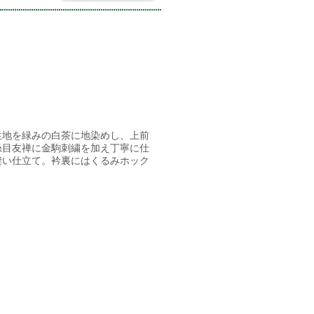
生地を緑みの白茶に地染めし、上前
糸目友禅に金駒刺繍を加え丁寧に仕
縫い仕立て。衿裏にはくるみホック