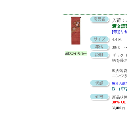
入荷：20
渡文謹
[帯][
4.4 M
30代 
ザック
柄を藤
※洒落
エンジ
弊社の商
B （
新品状態
30% OF
30,800
円（