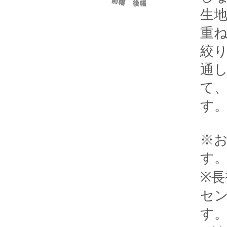
生
重
絞
通
て
す
※
す
※長
セ
す