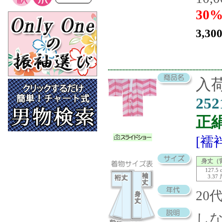
30%
3,30
入荷
252
正
[襦
身丈（
127.5 
3.37
20
し