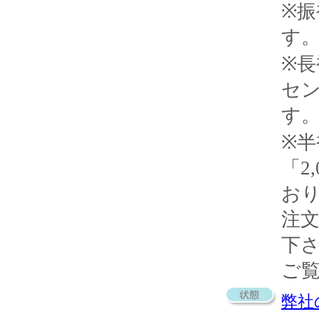
※
す
※長
セ
す
※
「2
お
注
下
ご
弊社