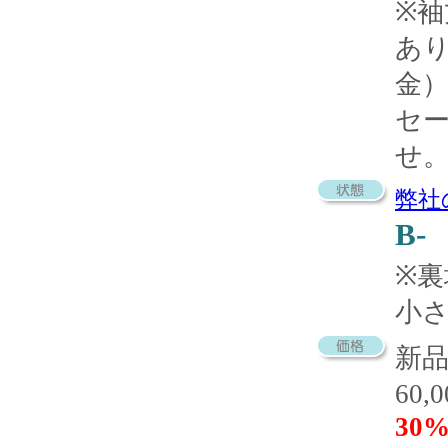
※袖
あ
金
セ
せ
弊社
B-
※
小
新
60,
30%