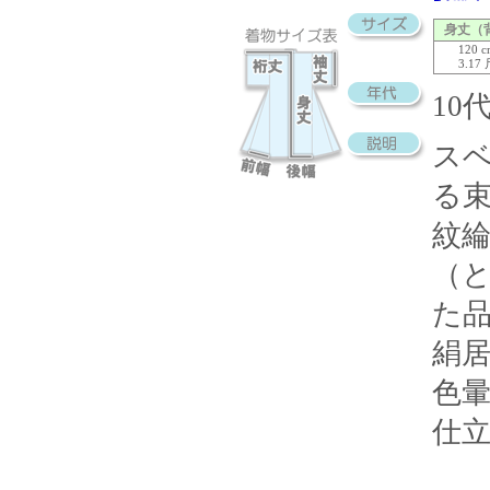
身丈（
120 
3.17
10
ス
る
紋
（
た
絹
色
仕