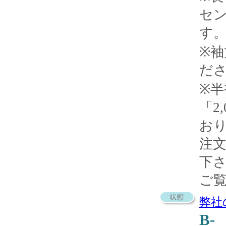
セ
す
※
だ
※
「2
お
注
下
ご
弊社
B-