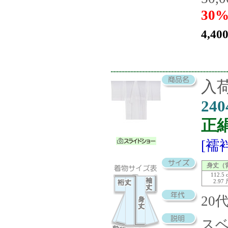
30%
4,40
入荷
240
正
[襦
身丈（
112.5 
2.97
20
ス