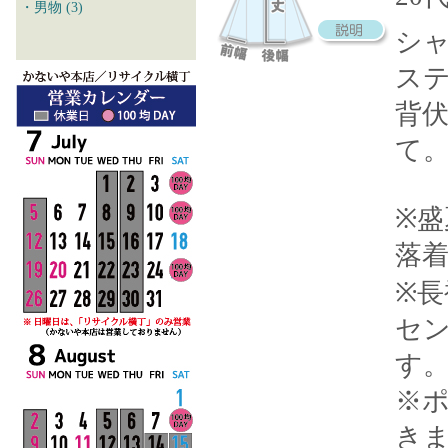
・男物 (3)
シ
ス
背
て
※
落
※長
セ
す
※
き