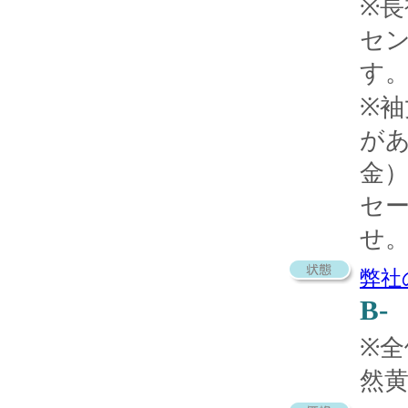
※長
セ
す
※袖
が
金
セ
せ
弊社
B-
※
然