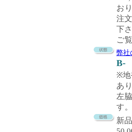
お
注
下
ご
弊社
B-
※
あ
左
す
新
50,