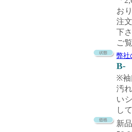
「2
お
注
下
ご
弊社
B-
※
汚
い
し
新