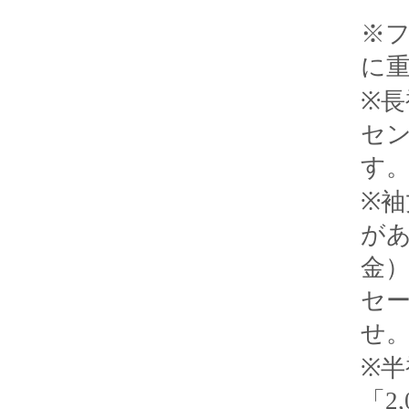
※
に
※長
セ
す
※袖
が
金
セ
せ
※
「2