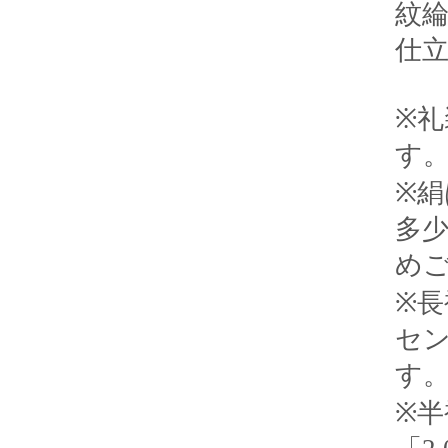
紋
仕
※
す
※
多
め
※長
セ
す
※