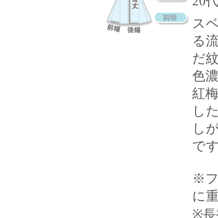
20
ス
る
だ
色
紅
し
し
で
※
に
※長