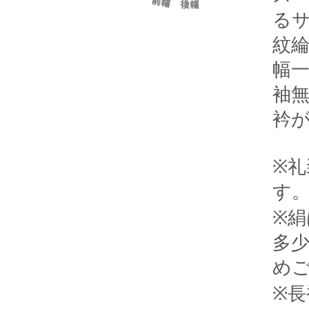
る
紋
幅
袖
衿
※
す
※
多
め
※長