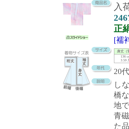
入荷
246
正
[襦
身丈（
136 
3.59
20
し
橋
地
青
た