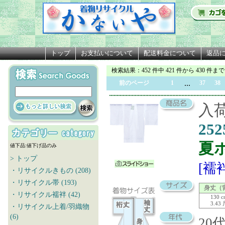
トップ
お支払いについて
配送料金について
返品
検索結果
：452 件中 421 件から 430 件まで
...
前のページ
1
37
38
入荷
252
夏
値下品:値下げ品のみ
> トップ
[襦
・リサイクルきもの (208)
・リサイクル帯 (193)
身丈（
・リサイクル襦袢 (42)
130 
3.43
・リサイクル上着/羽織物
(6)
20