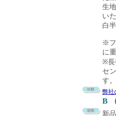
生
い
白
※
に
※長
セ
す
弊社
B
新