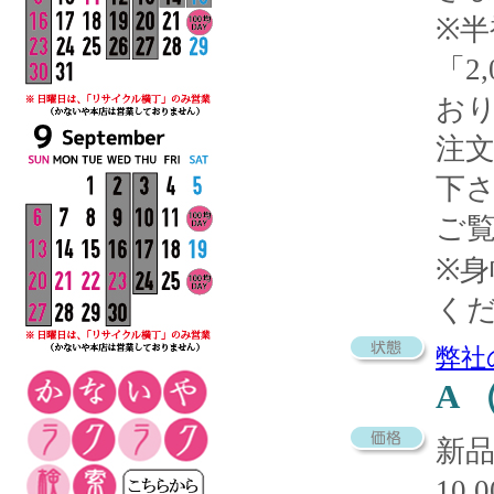
※
「2
お
注
下
ご
※
く
弊社
A
新
10,