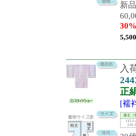
新
60,
30%
5,50
入荷
244
正
[襦
身丈（
115.5 
3.05