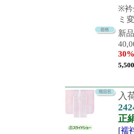
※
ミ
新
40,
30%
5,50
入荷
242
正
[襦