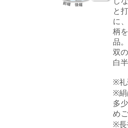
し
と
に
柄
品
双
白
※
※
多
め
※長