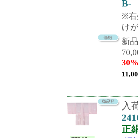
B-
※
け
新
70,
30%
11,0
入荷
241
正