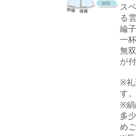
ス
る
綸
一
無
が
※
す
※
多
め