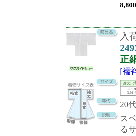
8,80
入荷
249
正
[襦
身丈（
114 
3.01
20
ス
る