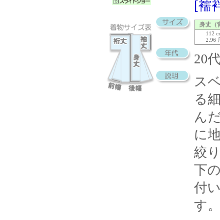
[襦
身丈（
112 
2.96
20
ス
る
ん
に
絞
下
付
す