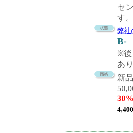
セ
す
弊社
B-
※
あ
新
50,
30%
4,40