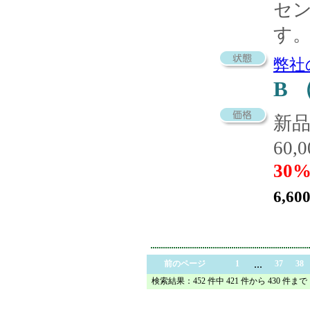
セ
す
弊社
B
新
60,
30%
6,60
...
前のページ
1
37
38
検索結果：452 件中 421 件から 430 件まで