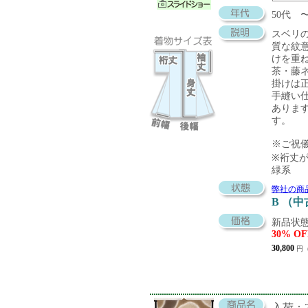
50代
スベリ
質な紋
けを重
茶・藤
掛けは
手縫い
ありま
す。
※ご祝
※裄丈
緑系
弊社の商
B （
新品状態
30% OF
30,800
円（
入荷：20