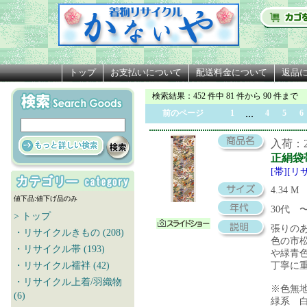
トップ
お支払いについて
配送料金について
返品
検索結果
：452 件中 81 件から 90 件まで
...
前のページ
1
4
5
6
入荷：20
正絹袋
[帯][リ
4.34 M
値下品:値下げ品のみ
30代
> トップ
張りの
・リサイクルきもの (208)
色の市
・リサイクル帯 (193)
や緑青
・リサイクル襦袢 (42)
丁寧に
・リサイクル上着/羽織物
※色無
(6)
緑系 