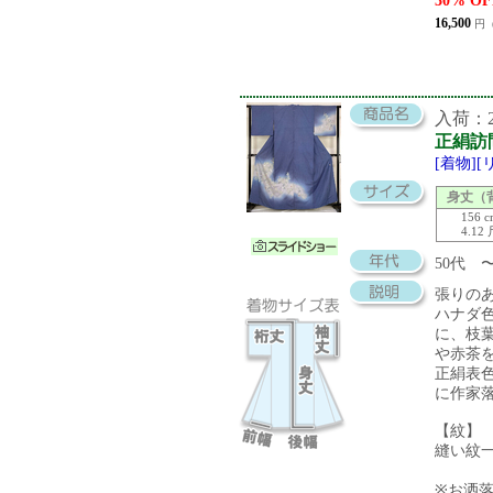
30% OF
16,500
円（
入荷：20
正絹訪
[着物]
身丈（
156 
4.12
50代
張りの
ハナダ
に、枝
や赤茶
正絹表
に作家
【紋】
縫い紋
※お洒