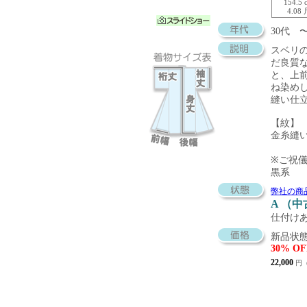
154.5 
4.08
30代 
スベリ
だ良質
と、上
ね染め
縫い仕
【紋】
金糸縫
※ご祝
黒系
弊社の商
A （
仕付け
新品状態
30% OF
22,000
円（