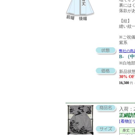
裏には
落款が
【紋】
縫い紋
※ご祝
紫系
弊社の商
B- （
※白地
新品状態
30% OF
16,500
円（
入荷：20
正絹訪
[着物]
身丈（