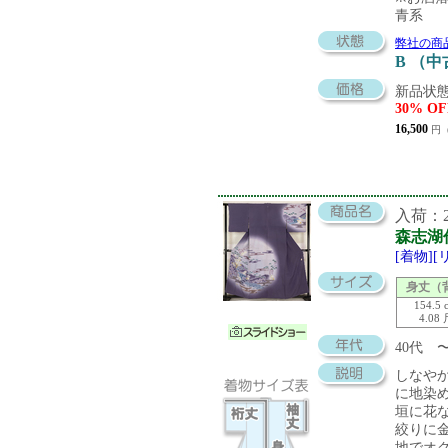
青系
弊社の商
B （
新品状態
30% OF
16,500
円（
入荷：20
森志湖
[着物]
身丈（
154.5 
4.08
40代
しなや
に地染
垣に花
絞りに
地でオ