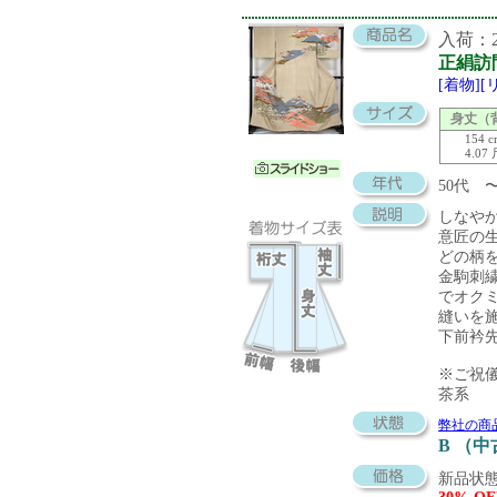
入荷：20
正絹訪
[着物]
身丈（
154 
4.07
50代 
しなや
意匠の
どの柄
金駒刺
でオク
縫いを
下前衿
※ご祝
茶系
弊社の商
B （
新品状態