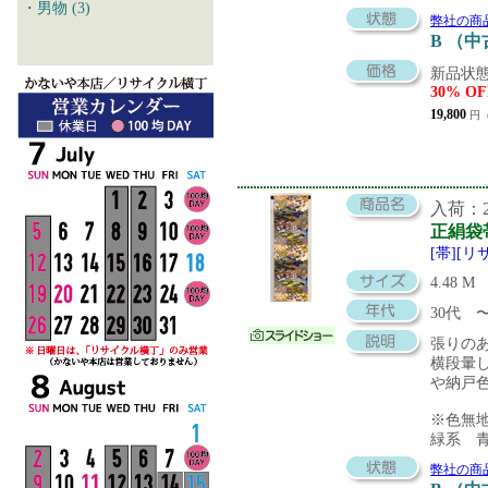
・男物 (3)
弊社の商
B （
新品状態
30% OF
19,800
円（
入荷：20
正絹袋
[帯][リ
4.48 M
30代
張りの
横段暈
や納戸
※色無
緑系 
弊社の商