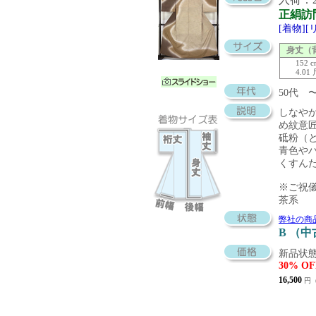
正絹訪
[着物]
身丈（
152 
4.01
50代
しなや
め紋意
砥粉（
青色や
くすん
※ご祝
茶系
弊社の商
B （
新品状態
30% OF
16,500
円（