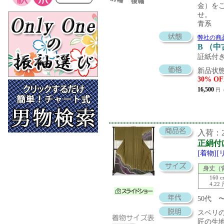
金）を
せ。
青系
弊社の商
B （
証紙付
新品状態
30% OF
16,500
円（
入荷：20
正絹付
[着物]
身丈（
160 
4.22
50代
スベリ
匠の生