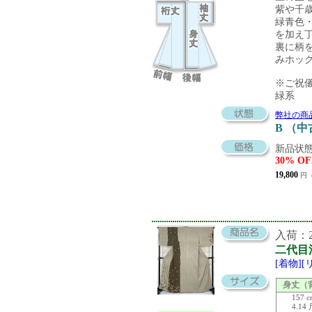
紫や千
緑青色
を加え
裏に柄
みホッ
※ご祝
緑系
弊社の商
B （
新品状態
30% OF
19,800
円（
入荷：20
二代目
[着物]
身丈（
157 
4.14