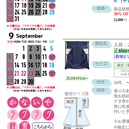
B （
新品状態
30% OF
22,000
円（
入荷：20
正絹紬
[着物]
身丈（
155 
4.09
50代
張りの
地を鉄
ナダ色
色に松
付いた
※お洒
※袖丈