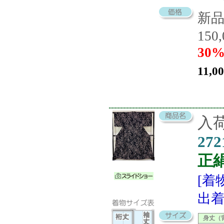
新
150
30%
11,0
入荷
272
正
[着
出着
身丈（