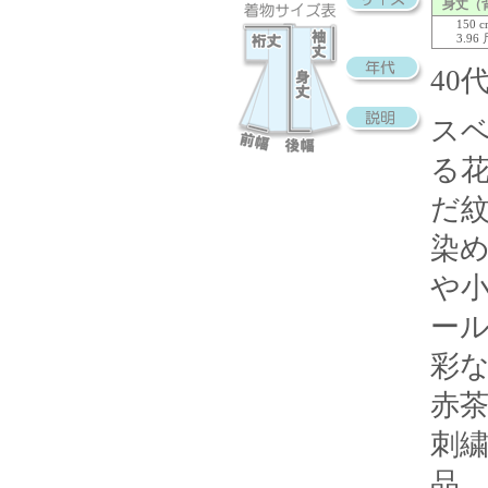
身丈（
150 
3.96
40
ス
る
だ
染
や
ー
彩
赤
刺
品