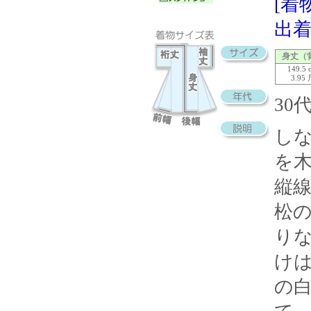
[着
出着
身丈（
149.5 
3.95
3
し
を
縦
松
り
け
の