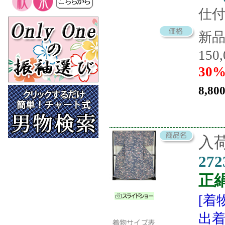
仕
新
150
30%
8,80
入荷
272
正
[着
出着