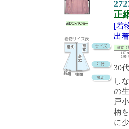
272
正
[着
出着
身丈（
147 
3.88
30
し
の
戸
柄
に