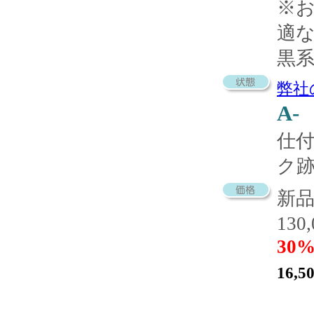
※
適
黒
弊社
A-
仕
ク
新
130
30%
16,5