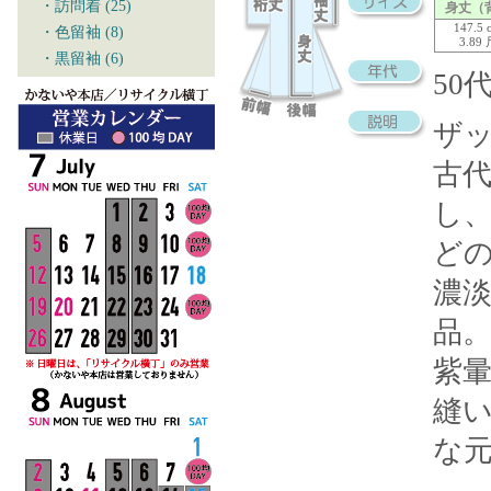
・訪問着 (25)
身丈（
147.5 
・色留袖 (8)
3.89
・黒留袖 (6)
5
ザ
古
し
ど
濃
品
紫
縫
な