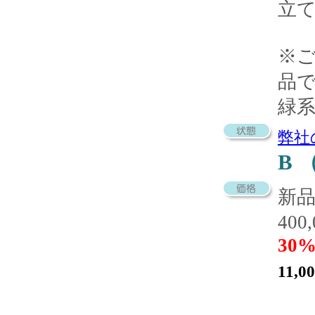
立
※
品
緑
弊社
B
新
400
30%
11,0