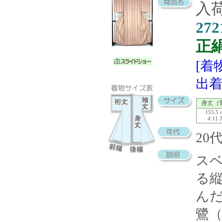
入荷
272
正
[着
出着
身丈（
155.5 
4.11
20
ス
る
ん
鷺