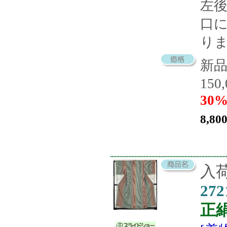
左
口
り
新
150
30%
8,80
入荷
272
正