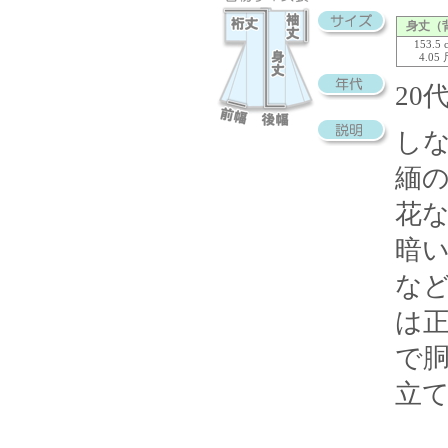
身丈（
153.5 
4.05
20
し
緬
花
暗
な
は
で
立