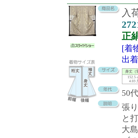
入荷
272
正
[着
出着
身丈（
152.5 
4.03
5
張
と
大