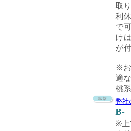
取
利
で
け
が
※
適
桃
弊社
B-
※