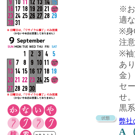
※
適
※
注
※袖
あ
金
セ
せ
黒
弊社
A