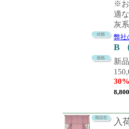
※
適
灰
弊社
B
新
150
30%
8,80
入荷