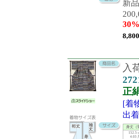
新
200
30%
8,80
入荷
272
正
[着
出着
身丈（
152.5 
4.03