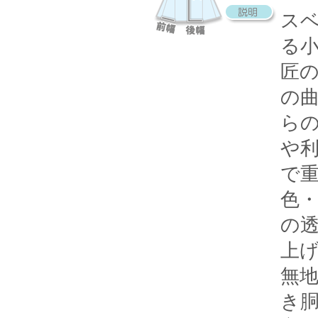
ス
る
匠
の
ら
や
で
色
の
上
無
き