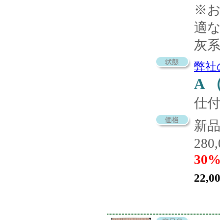
※
適
灰
弊社
A
仕
新
280
30%
22,0