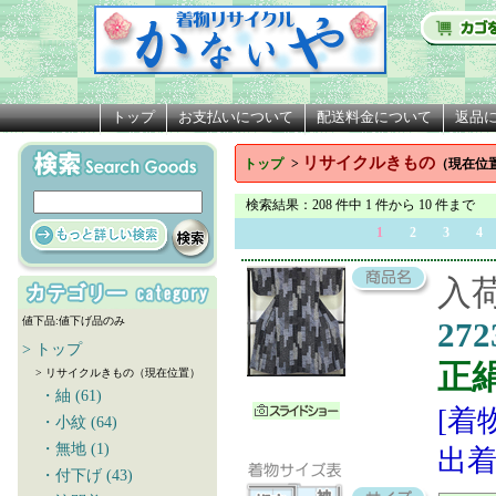
トップ
お支払いについて
配送料金について
返品
リサイクルきもの
トップ
>
（現在位
検索結果
：208 件中 1 件から 10 件まで
1
2
3
4
入荷
値下品:値下げ品のみ
272
> トップ
正
> リサイクルきもの（現在位置）
・紬 (61)
[着
・小紋 (64)
・無地 (1)
出着
・付下げ (43)