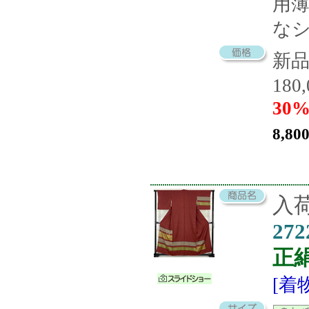
用
な
新
180
30%
8,80
入荷
272
正
[着