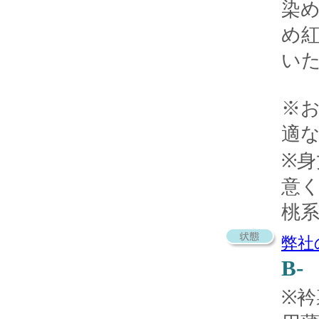
染
め
い
※
適
※
意
桃
弊社
B-
※