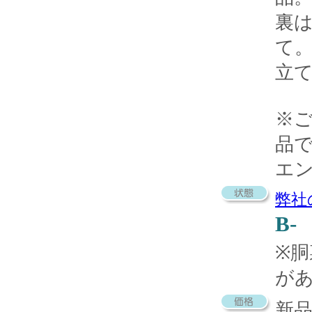
裏
て
立
※
品
エ
弊社
B-
※
が
新