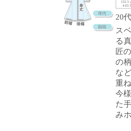
152.5 
4.03
20
ス
る
匠
の
な
重
今
た
み