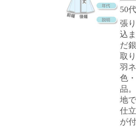
5
張
込
だ
取
羽
色
品
地
仕
が