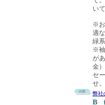
て
い
※
適
緑
※袖
が
金
セ
せ
弊社
B