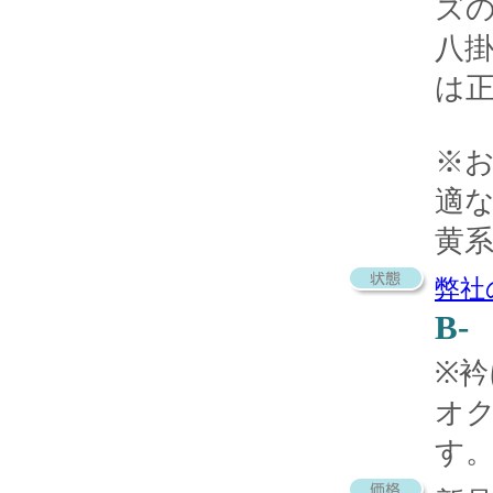
ズ
八
は
※
適
黄
弊社
B-
※
オ
す