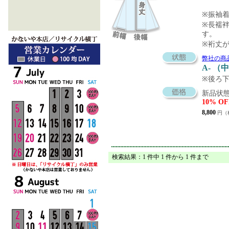
※振袖
※長襦袢
す。
※裄丈
弊社の商
A- 
※後ろ
新品状態
10% OF
8,800
円（
検索結果：1 件中 1 件から 1 件まで