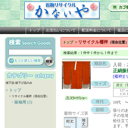
トップ
お支払いについて
配送料金について
返品
リサイクル襦袢
トップ
>
（現在位置
検索結果
：1 件中 1 件から 1 件まで
入荷：20
正絹振
[襦袢]
値下品:値下げ品のみ
身丈（
> トップ
127 
3.35
> リサイクル襦袢（現在位置）
・振袖用 (1)
10代 
張りの
子の生
袷仕立
ます。