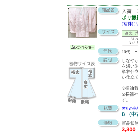
入荷：20
ポリ振
[襦袢]
身丈（
131 
3.46
10代 
しなや
を淡い
単衣仕
い仕立
※振袖
※長襦袢
す。
弊社の商
B （
新品状態
3,300