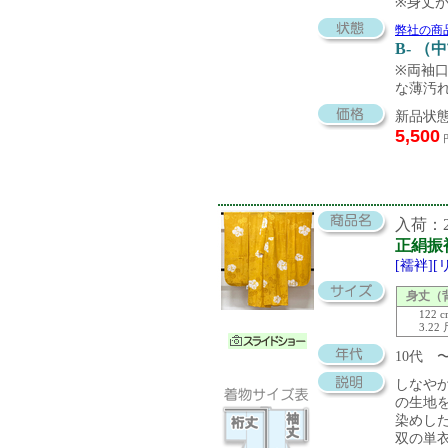
※身丈
弊社の商
B- （
※両袖
な薄汚
新品状態
5,500
入荷：20
正絹振
[襦袢]
身丈（
122 
3.22
10代 
しなや
の生地
染めし
双の単