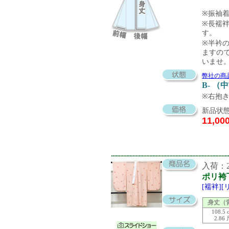
※振袖
※長襦袢
す。
※半衿の
ますの
いませ
弊社の商
B- （
※右抱
新品状態
11,00
入荷：20
ポリ袴
[襦袢]
身丈（
108.5 
2.86