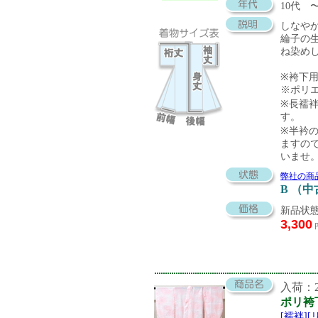
10代 
しなや
綸子の
ね染め
※袴下
※ポリ
※長襦袢
す。
※半衿の
ますの
いませ
弊社の商
B （
新品状態
3,300
入荷：20
ポリ袴
[襦袢]