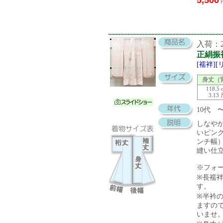
5,500
入荷：20
正絹振
[襦袢]
身丈（
118.5 
3.13
10代 
しなや
いピン
ンチ幅
縫い仕
※フォ
※長襦袢
す。
※半衿の
ますの
いませ