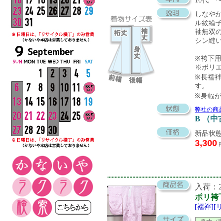
10代 
しなや
ル紋綸
袖無双
シン縫
※袴下
※ポリ
※長襦袢
す。
※身幅
弊社の商
B （
新品状態
3,300
入荷：20
ポリ袴
[襦袢]