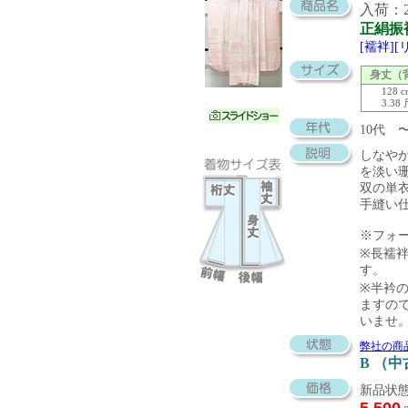
入荷：20
正絹振
[襦袢]
身丈（
128 
3.38
10代 
しなや
を淡い
双の単
手縫い
※フォ
※長襦袢
す。
※半衿の
ますの
いませ
弊社の商
B （
新品状態