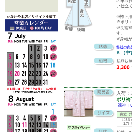
の単衣
い仕立
※袴下
※ポリ
※長襦袢
す。
※身幅
弊社の商
B （
新品状態
3,300
入荷：20
ポリ袴
[襦袢]
身丈（
105.5 
2.79