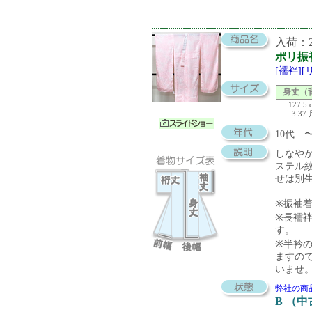
入荷：20
ポリ振
[襦袢]
身丈（
127.5 
3.37
10代 
しなや
ステル
せは別
※振袖
※長襦袢
す。
※半衿の
ますの
いませ
弊社の商
B （