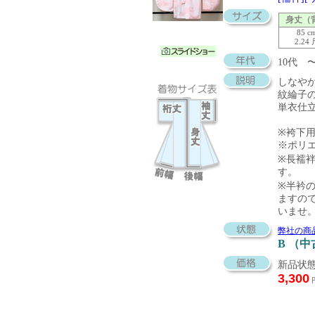
身丈（
85 c
2.24
10代 
しなや
紋綸子
単衣仕
※袴下
※ポリ
※長襦袢
す。
※半衿の
ますの
いませ
弊社の商
B （
新品状態
3,300