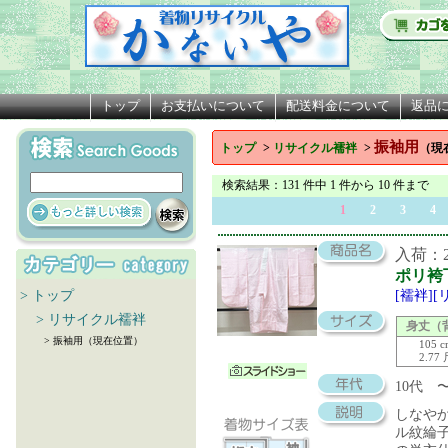
トップ
お支払いについて
配送料金について
返品
振袖用
トップ
>
リサイクル襦袢
>
（現
検索結果
：131 件中 1 件から 10 件まで
1
2
3
4
入荷：20
ポリ袴
> トップ
[襦袢]
> リサイクル襦袢
身丈（
> 振袖用（現在位置）
105 
2.77
10代 
しなや
ル紋綸