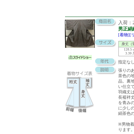
入荷：20
男正絹
[着物]
身丈（
128.5 
3.39
指定な
張りの
茶色の
品。裏
い仕立
羽織丈
長襦袢
を青み
に少し
絹茶色
※男物
ります