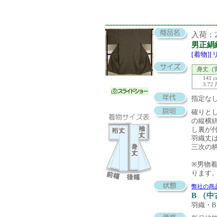
入荷：20
男正絹
[着物]
身丈（
141 
3.72
指定な
確りと
の縦横
し裏が
羽織丈は
三次の
※男物
ります
弊社の商
B （
羽織・B