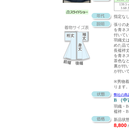
139.5 
3.68
指定な
張りの
を青ネ
付いて
羽織丈は
めた品
長襦袢
を青ネ
茶色な
裏が付
が付い
※男物
ります
弊社の商
B （
羽織・B
襦袢・B
新品状態
8,800