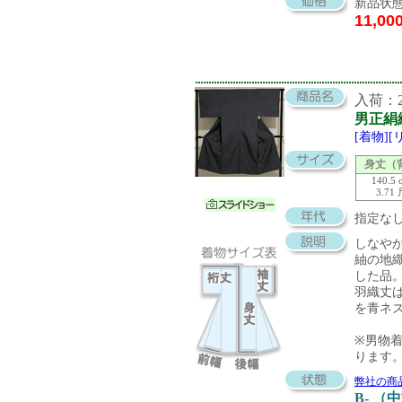
新品状態
11,00
入荷：20
男正絹
[着物]
身丈（
140.5 
3.71
指定な
しなや
紬の地
した品
羽織丈
を青ネ
※男物
ります
弊社の商
B- （