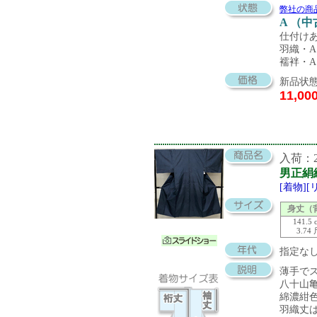
弊社の商
A （
仕付け
羽織・
襦袢・
新品状態
11,00
入荷：20
男正絹
[着物]
身丈（
141.5 
3.74
指定な
薄手で
八十山
綿濃紺
羽織丈は