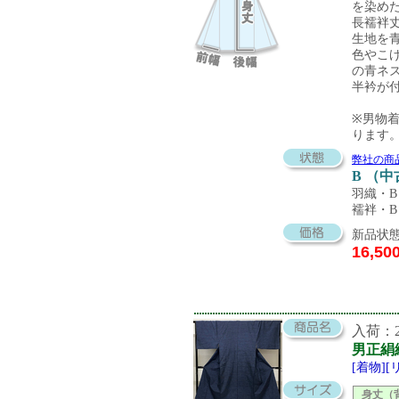
を染め
長襦袢丈
生地を
色やこ
の青ネ
半衿が
※男物
ります
弊社の商
B （
羽織・B
襦袢・B
新品状態
16,50
入荷：20
男正絹
[着物]
身丈（