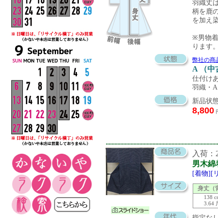
羽織丈は
柄を鹿
を加え
※男物
ります
弊社の商
A （
仕付け
羽織・
新品状態
8,800
入荷：20
男木綿
[着物]
身丈（
138 
3.64
指定な