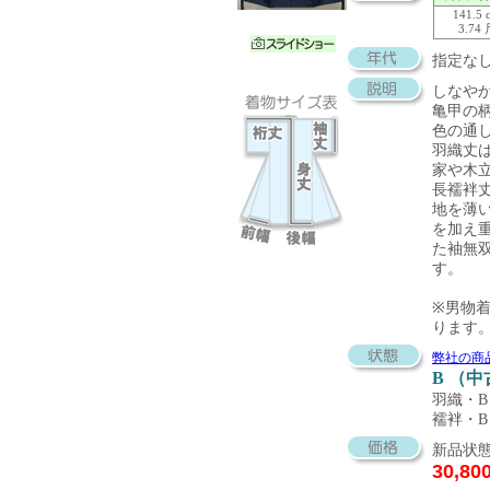
141.5 
3.74
指定な
しなや
亀甲の
色の通
羽織丈
家や木
長襦袢
地を薄
を加え
た袖無
す。
※男物
ります
弊社の商
B （
羽織・B
襦袢・B
新品状態
30,80