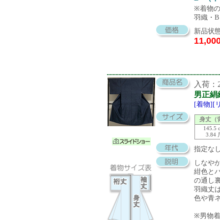
※着物
羽織・B
新品状態
11,00
入荷：20
男正絹
[着物]
身丈（
145.5 
3.84
指定な
しなや
紺色と
の通し
羽織丈
色や青
※男物