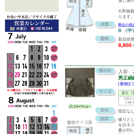
通し裏
※男物
ります
弊社の商
B （
新品状態
8,800
入荷：20
男正絹
[着物]
身丈（
139.5 
3.68
指定な
確りと
を白ネ
裏が付