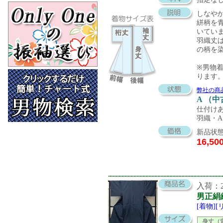
しなや
絣柄を
いてい
羽織丈は
の柄を
※男物
ります
弊社の商
A （
仕付け
羽織・
新品状態
16,50
入荷：20
男正絹
[着物]
身丈（