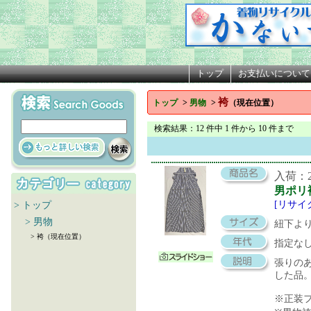
トップ
お支払いについて
袴
トップ
>
男物
>
（現在位置）
検索結果
：12 件中 1 件から 10 件まで
入荷：20
男ポリ
[リサイ
> トップ
> 男物
紐下より
> 袴（現在位置）
指定な
張りの
した品
※正装