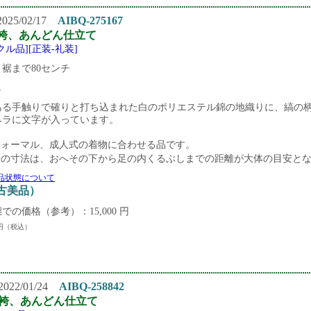
25/02/17
AIBQ-275167
袴、あんどん仕立て
クル品][正装-礼装]
裾まで80センチ
し
ある手触りで確りと打ち込まれた白のポリエステル錦の地織りに、縞の
ヘラに文字が入っています。
フォーマル、成人式の着物に合わせる品です。
袴の寸法は、おへその下から足の内くるぶしまでの距離が大体の目安と
品状態について
中古美品）
での価格（参考）：15,000 円
円（税込）
22/01/24
AIBQ-258842
袴、あんどん仕立て