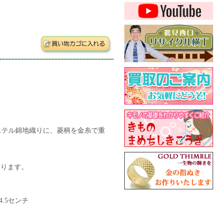
ステル錦地織りに、菱柄を金糸で重
なります。
.5センチ