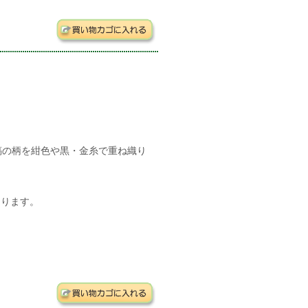
縞の柄を紺色や黒・金糸で重ね織り
なります。