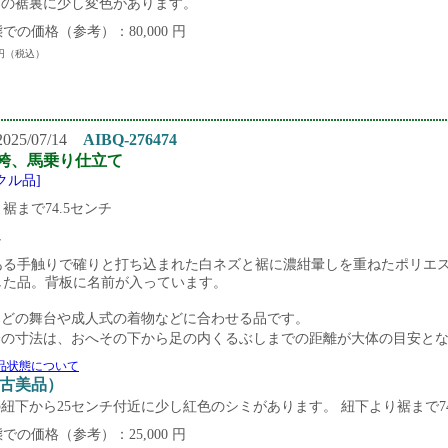
頃の裾裏に少し変色があります。
での価格（参考）：80,000 円
円（税込）
25/07/14
AIBQ-276474
袴、馬乗り仕立て
クル品]
裾まで74.5センチ
し
ある手触りで確りと打ち込まれた白ネズと裾に濃紺暈しを重ねたポリエ
した品。背板に名前が入っています。
などの舞台や成人式の着物などに合わせる品です。
袴の寸法は、おへその下から足の内くるぶしまでの距離が大体の目安と
品状態について
中古美品）
紐下から25センチ付近に少し紅色のシミがあります。 紐下より裾まで74
での価格（参考）：25,000 円