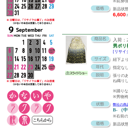
※前身
新品状態
6,600
入荷：20
男ポリ
[リサイ
紐下より
指定な
張りの
ね織り
※踊り
※男物
弊社の商
B- （
※右前の
新品状態