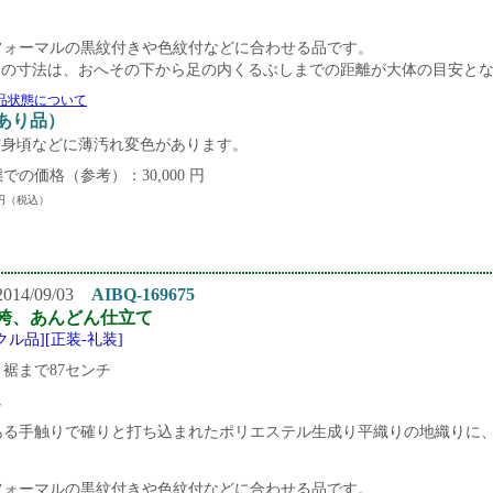
。
フォーマルの黒紋付きや色紋付などに合わせる品です。
袴の寸法は、おへその下から足の内くるぶしまでの距離が大体の目
品状態について
難あり品）
前身頃などに薄汚れ変色があります。
での価格（参考）：30,000 円
円（税込）
14/09/03
AIBQ-169675
袴、あんどん仕立て
クル品][正装-礼装]
裾まで87センチ
し
ある手触りで確りと打ち込まれたポリエステル生成り平織りの地織りに
。
フォーマルの黒紋付きや色紋付などに合わせる品です。