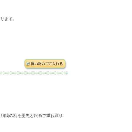
安となります。
、細縞の柄を墨黒と銀糸で重ね織り