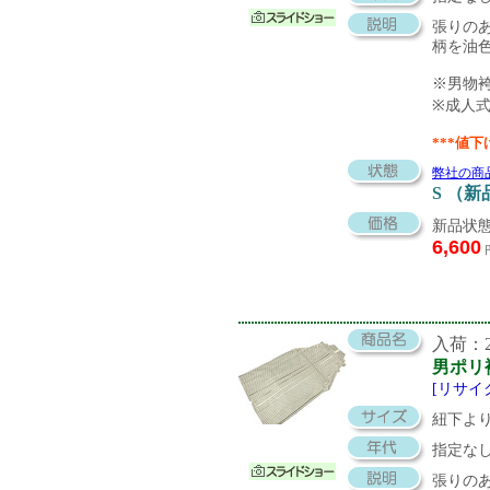
張りの
柄を油
※男物
※成人
***値下
弊社の商
S （新
新品状態
6,600
入荷：20
男ポリ
[リサイ
紐下より
指定な
張りの