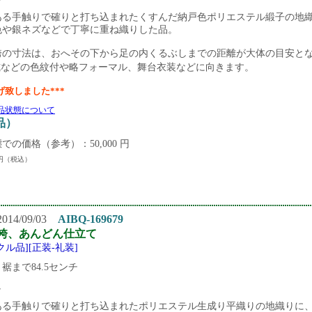
ある手触りで確りと打ち込まれたくすんだ納戸色ポリエステル緞子の地
色や銀ネズなどで丁寧に重ね織りした品。
袴の寸法は、おへその下から足の内くるぶしまでの距離が大体の目安と
式などの色紋付や略フォーマル、舞台衣装などに向きます。
げ致しました***
品状態について
品）
での価格（参考）：50,000 円
円（税込）
14/09/03
AIBQ-169679
袴、あんどん仕立て
クル品][正装-礼装]
裾まで84.5センチ
し
ある手触りで確りと打ち込まれたポリエステル生成り平織りの地織りに