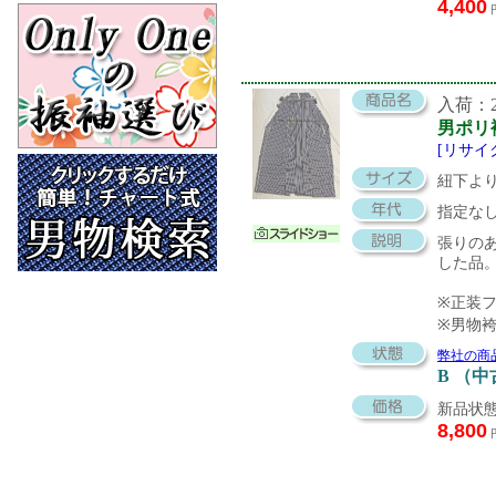
4,400
入荷：20
男ポリ
[リサイ
紐下より
指定な
張りの
した品
※正装
※男物
弊社の商
B （
新品状態
8,800