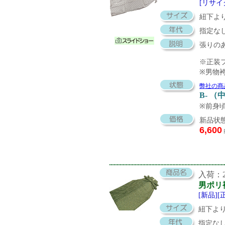
[リサイ
紐下よ
指定な
張りの
※正装
※男物
弊社の商
B- 
※前身
新品状態
6,600
入荷：20
男ポリ
[新品][
紐下より
指定な