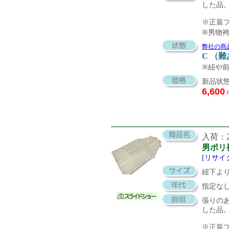
した品
※正装
※男物
弊社の商
C （
※紐や
新品状態
6,600
入荷：20
男ポリ
[リサイ
紐下より
指定な
張りの
した品
※正装