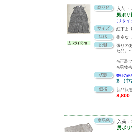
入荷：20
男ポリ
[リサイ
紐下より
指定な
張りの
た品。
※正装
※男物
弊社の商
B （
新品状態
8,800
入荷：20
男ポリ