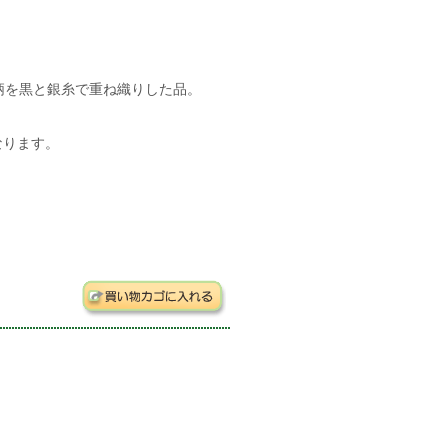
柄を黒と銀糸で重ね織りした品。
なります。