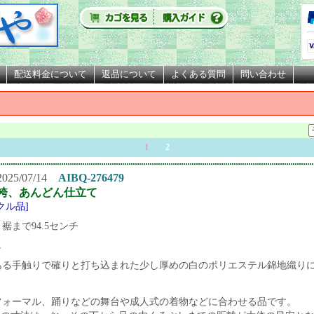
配送料金について
返品について
よくある質問
問い合わせ
1
2
25/07/14
AIBQ-276479
袴、あんどん仕立て
クル品]
裾まで94.5センチ
し
ある手触りで確りと打ち込まれた少し厚めの白のポリエステル錦地織り
。
フォーマル、踊りなどの舞台や成人式の着物などに合わせる品です。