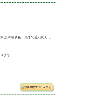
柄を黒や瑠璃色・銀糸で重ね織りし
なります。