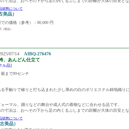
袴の寸法は、おへその下から足の内くるぶしまでの距離が大体の目安と
品状態について
中古美品）
での価格（参考）：80,000 円
円（税込）
25/07/14
AIBQ-276476
袴、あんどん仕立て
クル品]
裾まで89センチ
し
ある手触りで確りと打ち込まれた少し厚めの白のポリエステル錦地織り
フォーマル、踊りなどの舞台や成人式の着物などに合わせる品です。
袴の寸法は、おへその下から足の内くるぶしまでの距離が大体の目安と
品状態について
中古美品）