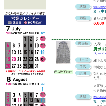
※男物
弊社の商
B （
新品状態
6,600
入荷：20
男ポリ
[リサイ
紐下より
指定な
張りの
た品。
※正装
※男物
弊社の商
B- （