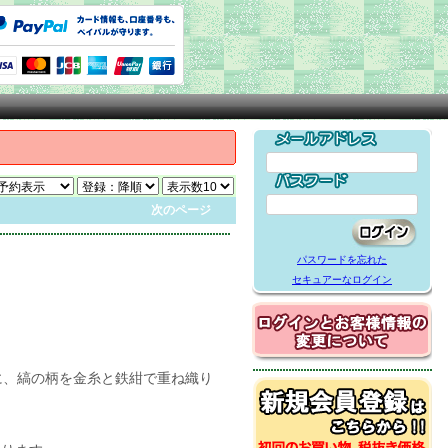
次のページ
パスワードを忘れた
セキュアーなログイン
に、縞の柄を金糸と鉄紺で重ね織り