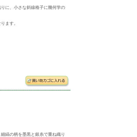
織りに、小さな斜線格子に幾何学の
なります。
、細縞の柄を墨黒と銀糸で重ね織り