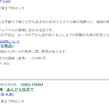
クル品]
り裾まで96センチ
し
ある手触りで確りと打ち込まれた白ポリエステル錦の地織りに、縦縞の
フォーマルの着物に合わせる品です。
袴の寸法は、おへその下から足の内くるぶしまでの距離が大体の目安と
品状態について
（中古美品）
頃紐から20ｃｍの箇所に薄い変色があります。
での価格（参考）：15,000 円
円（税込）
15/10/30
AIBQ-159494
袴、あんどん仕立て
正装-礼装]
裾まで89センチ
し