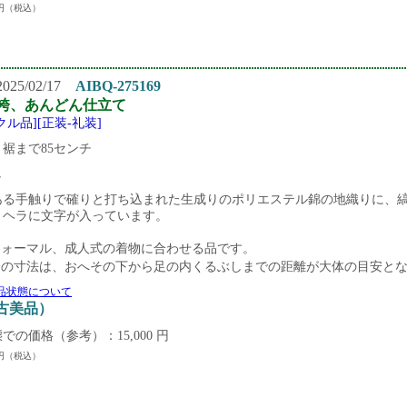
円（税込）
25/02/17
AIBQ-275169
袴、あんどん仕立て
クル品][正装-礼装]
裾まで85センチ
し
ある手触りで確りと打ち込まれた生成りのポリエステル錦の地織りに、
。ヘラに文字が入っています。
フォーマル、成人式の着物に合わせる品です。
袴の寸法は、おへその下から足の内くるぶしまでの距離が大体の目安と
品状態について
中古美品）
での価格（参考）：15,000 円
円（税込）