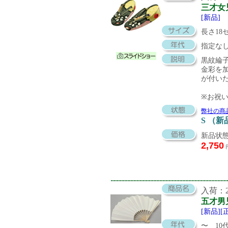
三才女
[新品]
長さ18
指定な
黒紋綸
金彩を
が付い
※お祝
弊社の商
S （新
新品状態
2,750
入荷：20
五才男
[新品][
〜 10