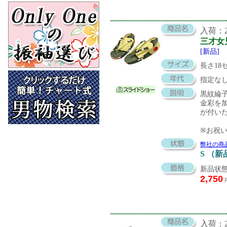
入荷：20
三才女
[新品]
長さ18
指定な
黒紋綸
金彩を
が付い
※お祝
弊社の商
S （新
新品状態
2,750
入荷：20