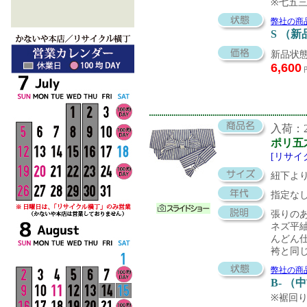
※七五
弊社の商
S （新
新品状態
6,600
入荷：20
ポリ五
[リサイ
紐下より
指定な
張りの
ネズ平
んどん
袴と同
弊社の商
B- （
※裾回