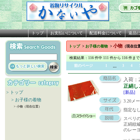
トップ
お支払いについて
配送料金について
返品
小物
トップ
>
お子様の着物
>
（現在位
検索結果
：116 件中 111 件から 116 件まで
...
前のページ
1
3
4
入荷：20
正絹し
> トップ
[新品]
> お子様の着物
3.20メ
> 小物（現在位置）
指定な
スベリ
正絹紋
のレー