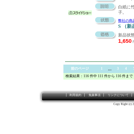
白紙に
子。
弊社の商
S （新
新品状態
1,650
...
前のページ
1
3
4
検索結果：116 件中 111 件から 116 件まで
利用規約
免責事項
リンクについて
Copy Right (c) 2