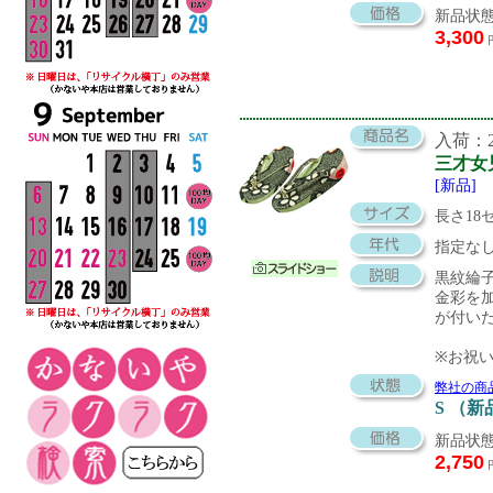
新品状態
3,300
入荷：20
三才女
[新品]
長さ18
指定な
黒紋綸
金彩を
が付い
※お祝
弊社の商
S （新
新品状態
2,750