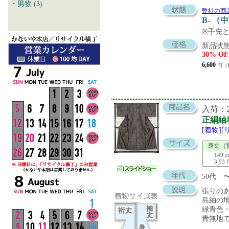
・男物 (3)
弊社の商
B- （
※手先
新品状態
30% OF
6,600
円（
入荷：20
正絹紬
[着物]
身丈（
149 
3.93
50代
張りの
島紬の
緑青色
青無地