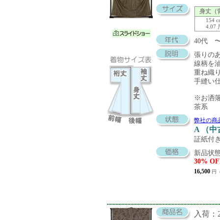
身丈（
154 
4.07
40代
張りの
線柄を
重ね織
手縫い
※お洒
茶系
弊社の商
A （
証紙付
新品状態
30% OF
16,500
円（
入荷：20