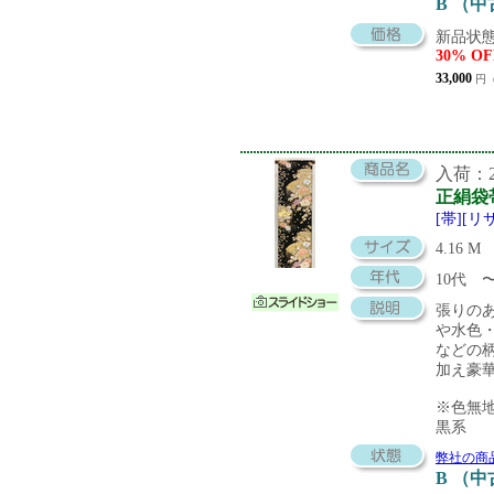
B （
新品状態
30% OF
33,000
円（
入荷：20
正絹袋
[帯][リ
4.16 M
10代 
張りの
や水色
などの
加え豪
※色無
黒系
弊社の商
B （