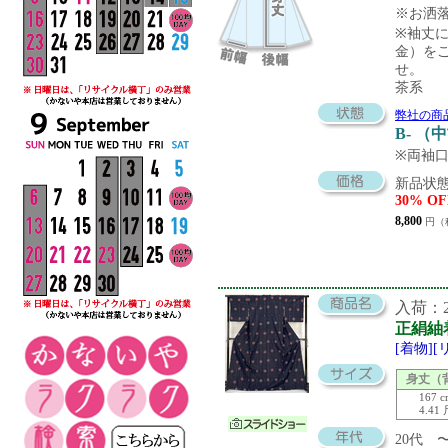
※お洒
※袖丈
金）を
せ。
茶系
弊社の商
B- （
※両袖
新品状態
30% OF
8,800
円（
入荷：20
正絹紬
[着物]
身丈（
167 
4.41
20代 