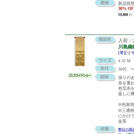
新品状態
30% OF
19,800
円（
入荷：20
川島織
[帯][リ
4.32 M
30代
張りの
糸を重
色箔糸
返しに
※色無
※三通
にかけ
金系
弊社の商