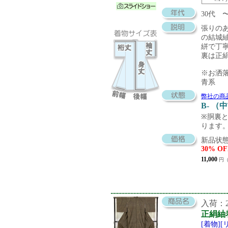
30代
張りの
の結城
絣で丁
裏は正
※お洒
青系
弊社の商
B- （
※胴裏
ります
新品状態
30% OF
11,000
円（
入荷：20
正絹紬
[着物]