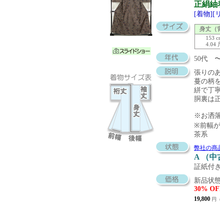
正絹紬
[着物]
身丈（
153 
4.04
50代
張りの
蔓の柄
絣で丁
胴裏は
※お洒
※前幅
茶系
弊社の商
A （
証紙付
新品状態
30% OF
19,800
円（