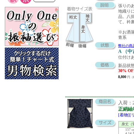
張りの
地織り
品。八
て。衿
※お洒
青系
弊社の商
A （
仕付け
新品状態
30% OF
8,800
円（
入荷：20
正絹紬
[着物]
身丈（
157 
4.14