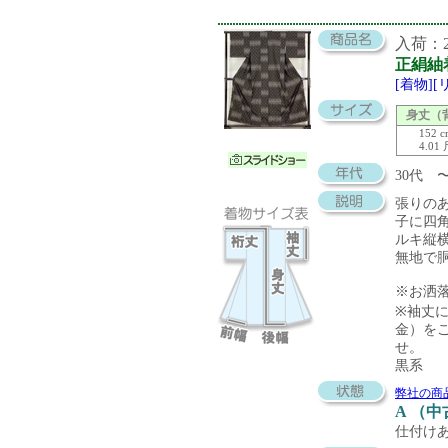
入荷：20
正絹紬
[着物]
身丈（
152 
4.01
30代
張りの
子に四
ルキ縦
無地で
※お洒
※袖丈
金）を
せ。
黒系
弊社の商
A （
仕付け