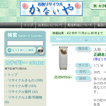
トップ
お支払いについて
配送料金について
返品
検索結果
：452 件中 71 件から 80 件まで
...
前のページ
1
3
4
5
入荷：20
正絹名
[帯][
3.71 M
値下品:値下げ品のみ
30代
> トップ
張りの
・リサイクルきもの (208)
みの白
・リサイクル帯 (193)
黒など
・リサイクル襦袢 (42)
す。
・リサイクル上着/羽織物
※小紋
(6)
灰系