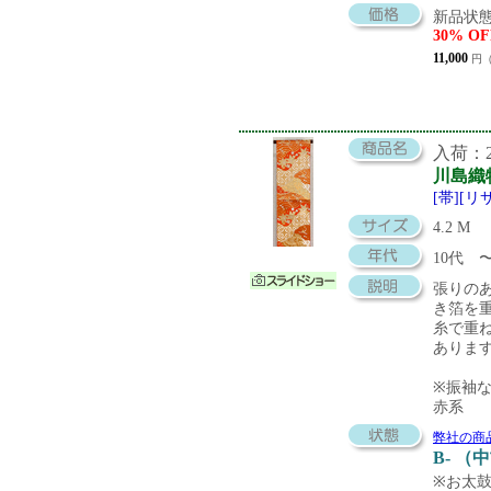
新品状態
30% OF
11,000
円（
入荷：20
川島織
[帯][リ
4.2 M
10代 
張りの
き箔を
糸で重
ありま
※振袖
赤系
弊社の商
B- （
※お太