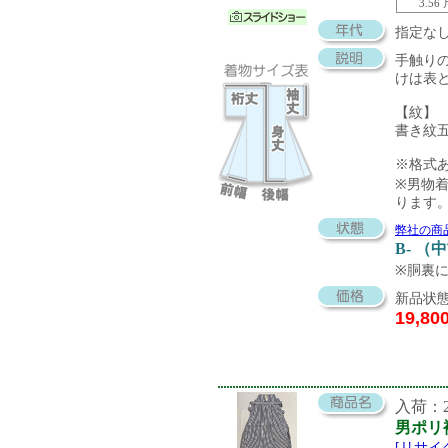
3.56
指定な
手触り
けは表
【紋】
書き紋
※格式
※男物
ります
弊社の商
B- （
※胴裏
新品状態
19,80
入荷：20
男ポリ
[リサイ