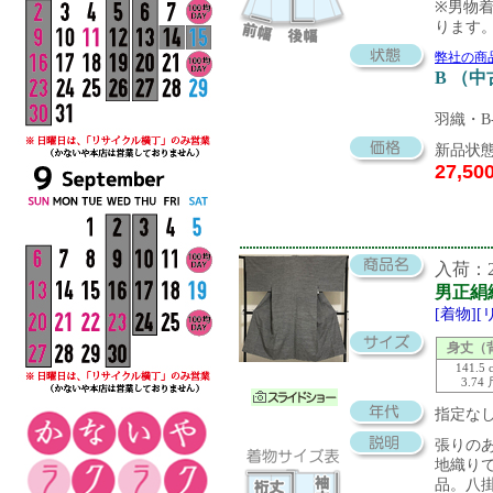
※男物
ります
弊社の商
B （
羽織・
新品状態
27,50
入荷：20
男正絹
[着物]
身丈（
141.5 
3.74
指定な
張りの
地織り
品。八