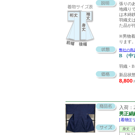
張りの
地織り
は木綿
羽織丈
た品が
※男物
ります
弊社の商
B （
羽織・B
新品状態
8,800
入荷：20
男正絹
[着物]
身丈（
136.5 