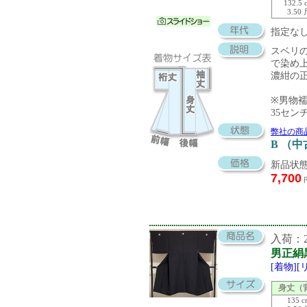
132.5 
3.50
指定な
スベリ
で染め
濃紺の
※男物
35セ
弊社の商
B （
新品状態
7,700
入荷：20
男正絹
[着物]
身丈（
135 