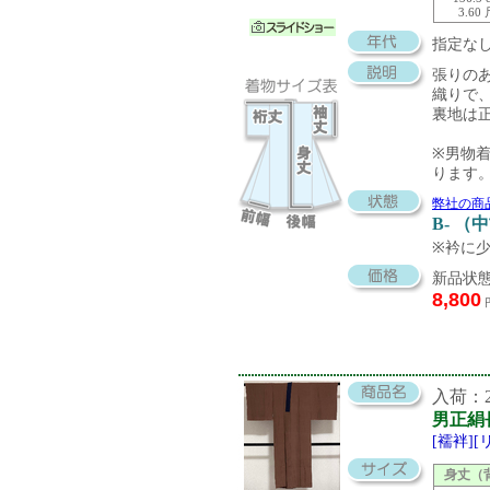
3.60
指定な
張りの
織りで
裏地は
※男物
ります
弊社の商
B- （
※衿に
新品状態
8,800
入荷：20
男正絹
[襦袢]
身丈（