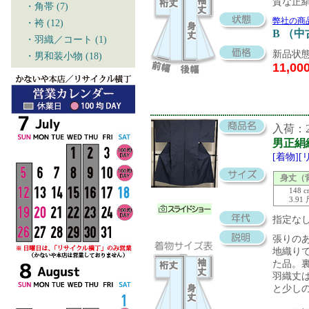
質な正
・角帯 (7)
弊社の商
・袴 (12)
B （
・羽織／コート (1)
新品状態
・男和装小物 (18)
11,00
入荷：20
男正絹
[着物]
身丈（
148 
3.91
指定な
張りの
地織り
た品。
羽織丈は
と少し