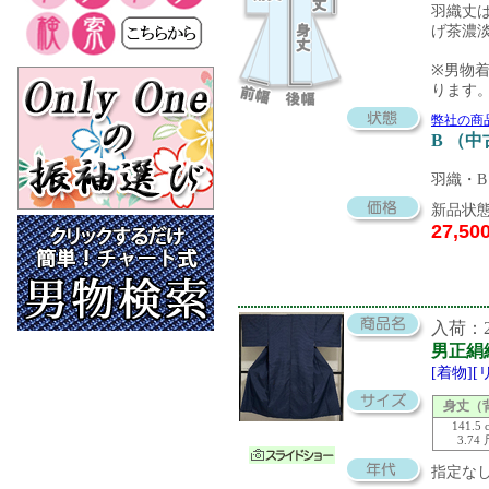
羽織丈は
げ茶濃
※男物
ります
弊社の商
B （
羽織・B
新品状態
27,50
入荷：20
男正絹
[着物]
身丈（
141.5 
3.74
指定な