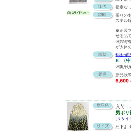
指定な
張りの
ステル
※正装
せる品
※男物
が大体
弊社の商
B- （
※前身
新品状態
6,600
入荷：20
男ポリ
[リサイ
紐下より