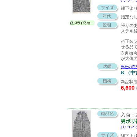
紐下より
指定な
張りの
ステル
※正装
せる品
※男物
が大体
弊社の商
B （
新品状態
6,600
入荷：20
男ポリ
[リサイ
紐下より