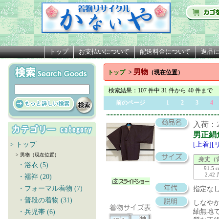
トップ
お支払いについて
配送料金について
返品
男物
トップ
>
（現在位置）
検索結果
：107 件中 31 件から 40 件まで
前のページ
1
2
3
4
入荷：20
男正絹
> トップ
[上着]
> 男物（現在位置）
身丈（
・浴衣 (5)
91.5 
2.42
・襦袢 (20)
・フォーマル着物 (7)
指定な
・普段の着物 (31)
しなや
紬無地
・兵児帯 (6)