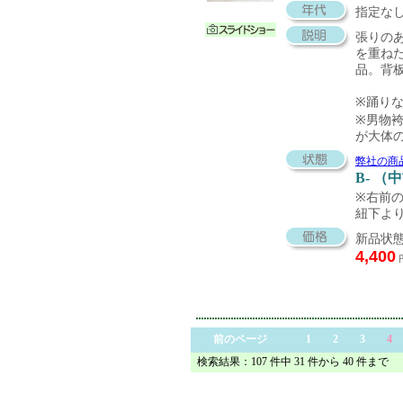
指定な
張りの
を重ね
品。背
※踊り
※男物
が大体
弊社の商
B- （
※右前
紐下より
新品状態
4,400
前のページ
1
2
3
4
検索結果：107 件中 31 件から 40 件まで